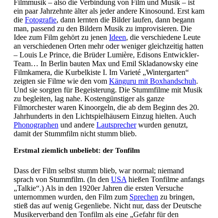
Filmmusik – also die Verbindung von Film und Musik – ist
ein paar Jahrzehnte älter als jeder andere Kinosound. Erst kam
die
Fotografie
, dann lernten die Bilder laufen, dann begann
man, passend zu den Bildern Musik zu improvisieren. Die
Idee zum Film gehört zu jenen
Ideen
, die verschiedene Leute
an verschiedenen Orten mehr oder weniger gleichzeitig hatten
– Louis Le Prince, die Brüder Lumière, Edisons Entwickler-
Team… In Berlin bauten Max und Emil Skladanowsky eine
Filmkamera, die Kurbelkiste I. Im Varieté „Wintergarten“
zeigten sie Filme wie den vom
Känguru mit Boxhandschuh
.
Und sie sorgten für Begeisterung. Die Stummfilme mit Musik
zu begleiten, lag nahe. Kostengünstiger als ganze
Filmorchester waren Kinoorgeln, die ab dem Beginn des 20.
Jahrhunderts in den Lichtspielhäusern Einzug hielten. Auch
Phonographen
und andere
Lautsprecher
wurden genutzt,
damit der Stummfilm nicht stumm blieb.
Erstmal ziemlich unbeliebt: der Tonfilm
Dass der Film selbst stumm blieb, war normal; niemand
sprach von Stummfilm. (In den
USA
hießen Tonfilme anfangs
„Talkie“.) Als in den 1920er Jahren die ersten Versuche
unternommen wurden, den Film zum
Sprechen
zu bringen,
stieß das auf wenig Gegenliebe. Nicht nur, dass der Deutsche
Musikerverband den Tonfilm als eine „Gefahr für den