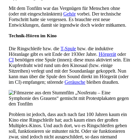
Mit dem Tonfilm war das Vergnügen für Menschen ohne
(oder mit eingeschränktem)
Gehör
vorbei. Der technische
Fortschritt hatte sie vergessen. Es brauchte erst neue
Entwicklungen, damit sie irgendwie doch wieder mitkamen.
Technik-Hören im Kino
Die Ringschleife bzw. die
T-Spule
bzw. die induktive
Höranlage gibt es seit Ende der 1930er Jahre.
Hörgerät
oder
CI
benötigen eine Spule (innen); diese muss aktiviert sein. Ein
Kupferdraht wird rund um den Kinosaal (bzw. einige
Sitzreihen) verlegt und mit der Soundanlage gekoppelt. Nun
kann man über die Spule den Sound direkt im Hörgerät (oder
im CI) empfangen; störende
Geräusche
bleiben draußen.
Problem ist jedoch, dass auch nach fast 100 Jahren kaum ein
Kino eine Ringschleife hat; auch kaum eines der großen
Multiplex-Kinos. Und auch dort, wo es Ringschleifen geben
soll, funktionieren sie mitunter nicht. Oder sie funktionieren
zwar, sind jedoch nicht ausgeschildert, so dass niemand