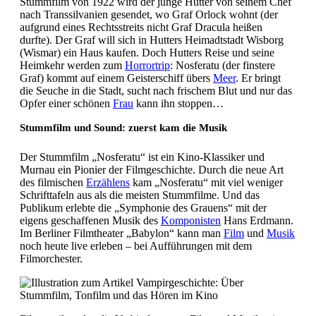
Stummfilm von 1922 wird der junge Hutter von seinem Chef
nach Transsilvanien gesendet, wo Graf Orlock wohnt (der
aufgrund eines Rechtsstreits nicht Graf Dracula heißen
durfte). Der Graf will sich in Hutters Heimadtstadt Wisborg
(Wismar) ein Haus kaufen. Doch Hutters Reise und seine
Heimkehr werden zum
Horrortrip
: Nosferatu (der finstere
Graf) kommt auf einem Geisterschiff übers
Meer
. Er bringt
die Seuche in die Stadt, sucht nach frischem Blut und nur das
Opfer einer schönen
Frau
kann ihn stoppen…
Stummfilm und Sound: zuerst kam die Musik
Der Stummfilm „Nosferatu“ ist ein Kino-Klassiker und
Murnau ein Pionier der Filmgeschichte. Durch die neue Art
des filmischen
Erzählens
kam „Nosferatu“ mit viel weniger
Schrifttafeln aus als die meisten Stummfilme. Und das
Publikum erlebte die „Symphonie des Grauens“ mit der
eigens geschaffenen Musik des
Komponisten
Hans Erdmann.
Im Berliner Filmtheater „Babylon“ kann man
Film
und
Musik
noch heute live erleben – bei Aufführungen mit dem
Filmorchester.