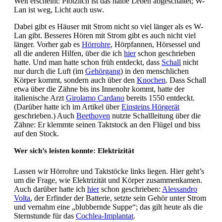
Welt erscheint: Plötzlich ist das halbe Leben abgeschaltet; W-
Lan ist weg, Licht auch usw.
Dabei gibt es Häuser mit Strom nicht so viel länger als es W-
Lan gibt. Besseres Hören mit Strom gibt es auch nicht viel
länger. Vorher gab es
Hörrohre
, Hörpfannen, Hörsessel und
all die anderen Hilfen, über die ich
hier
schon geschrieben
hatte. Und man hatte schon früh entdeckt, dass
Schall
nicht
nur durch die Luft (im
Gehörgang
) in den menschlichen
Körper kommt, sondern auch über den
Knochen
. Dass Schall
etwa über die Zähne bis ins Innenohr kommt, hatte der
italienische Arzt
Girolamo Cardano
bereits 1550 entdeckt.
(Darüber hatte ich im Artikel über
Einsteins Hörgerät
geschrieben.) Auch
Beethoven
nutzte Schallleitung über die
Zähne: Er klemmte seinen Taktstock an den Flügel und biss
auf den Stock.
Wer sich’s leisten konnte: Elektrizität
Lassen wir Hörrohre und Taktstöcke links liegen. Hier geht’s
um die Frage, wie Elektrizität und Körper zusammenkamen.
Auch darüber hatte ich
hier
schon geschrieben:
Alessandro
Volta
, der Erfinder der Batterie, setzte sein Gehör unter Strom
und vernahm eine „blubbernde Suppe“; das gilt heute als die
Sternstunde für das
Cochlea-Implantat
.