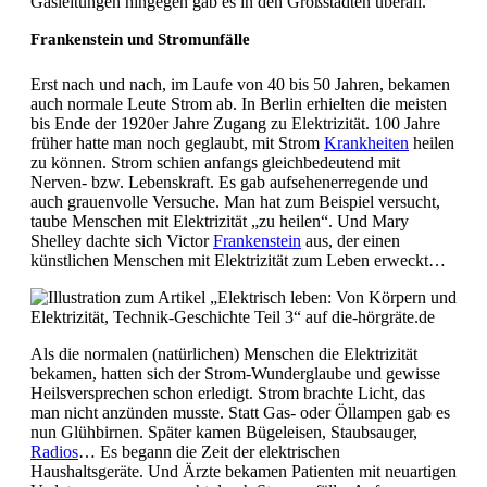
Gasleitungen hingegen gab es in den Großstädten überall.
Frankenstein und Stromunfälle
Erst nach und nach, im Laufe von 40 bis 50 Jahren, bekamen
auch normale Leute Strom ab. In Berlin erhielten die meisten
bis Ende der 1920er Jahre Zugang zu Elektrizität. 100 Jahre
früher hatte man noch geglaubt, mit Strom
Krankheiten
heilen
zu können. Strom schien anfangs gleichbedeutend mit
Nerven- bzw. Lebenskraft. Es gab aufsehenerregende und
auch grauenvolle Versuche. Man hat zum Beispiel versucht,
taube Menschen mit Elektrizität „zu heilen“. Und Mary
Shelley dachte sich Victor
Frankenstein
aus, der einen
künstlichen Menschen mit Elektrizität zum Leben erweckt…
Als die normalen (natürlichen) Menschen die Elektrizität
bekamen, hatten sich der Strom-Wunderglaube und gewisse
Heilsversprechen schon erledigt. Strom brachte Licht, das
man nicht anzünden musste. Statt Gas- oder Öllampen gab es
nun Glühbirnen. Später kamen Bügeleisen, Staubsauger,
Radios
… Es begann die Zeit der elektrischen
Haushaltsgeräte. Und Ärzte bekamen Patienten mit neuartigen