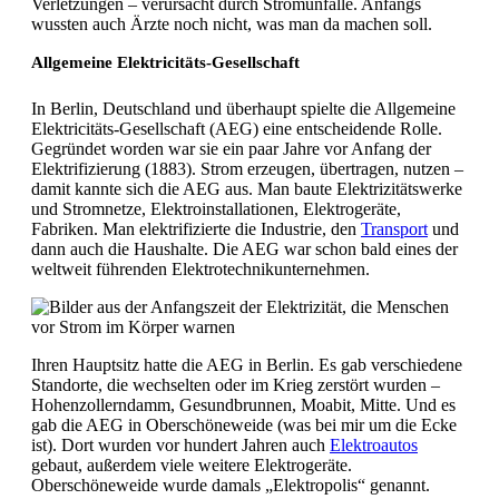
Verletzungen – verursacht durch Stromunfälle. Anfangs
wussten auch Ärzte noch nicht, was man da machen soll.
Allgemeine Elektricitäts-Gesellschaft
In Berlin, Deutschland und überhaupt spielte die Allgemeine
Elektricitäts-Gesellschaft (AEG) eine entscheidende Rolle.
Gegründet worden war sie ein paar Jahre vor Anfang der
Elektrifizierung (1883). Strom erzeugen, übertragen, nutzen –
damit kannte sich die AEG aus. Man baute Elektrizitätswerke
und Stromnetze, Elektroinstallationen, Elektrogeräte,
Fabriken. Man elektrifizierte die Industrie, den
Transport
und
dann auch die Haushalte. Die AEG war schon bald eines der
weltweit führenden Elektrotechnikunternehmen.
Ihren Hauptsitz hatte die AEG in Berlin. Es gab verschiedene
Standorte, die wechselten oder im Krieg zerstört wurden –
Hohenzollerndamm, Gesundbrunnen, Moabit, Mitte. Und es
gab die AEG in Oberschöneweide (was bei mir um die Ecke
ist). Dort wurden vor hundert Jahren auch
Elektroautos
gebaut, außerdem viele weitere Elektrogeräte.
Oberschöneweide wurde damals „Elektropolis“ genannt.