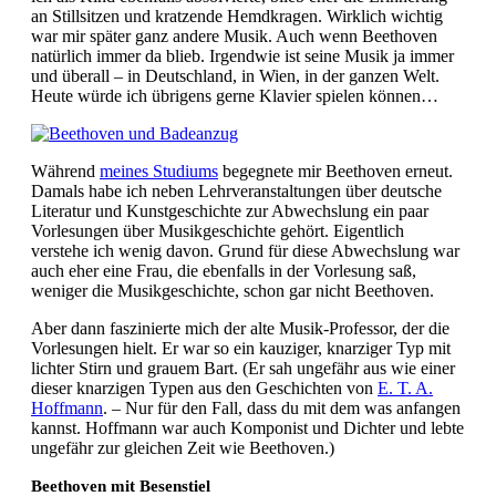
an Stillsitzen und kratzende Hemdkragen. Wirklich wichtig
war mir später ganz andere Musik. Auch wenn Beethoven
natürlich immer da blieb. Irgendwie ist seine Musik ja immer
und überall – in Deutschland, in Wien, in der ganzen Welt.
Heute würde ich übrigens gerne Klavier spielen können…
Während
meines Studiums
begegnete mir Beethoven erneut.
Damals habe ich neben Lehrveranstaltungen über deutsche
Literatur und Kunstgeschichte zur Abwechslung ein paar
Vorlesungen über Musikgeschichte gehört. Eigentlich
verstehe ich wenig davon. Grund für diese Abwechslung war
auch eher eine Frau, die ebenfalls in der Vorlesung saß,
weniger die Musikgeschichte, schon gar nicht Beethoven.
Aber dann faszinierte mich der alte Musik-Professor, der die
Vorlesungen hielt. Er war so ein kauziger, knarziger Typ mit
lichter Stirn und grauem Bart. (Er sah ungefähr aus wie einer
dieser knarzigen Typen aus den Geschichten von
E. T. A.
Hoffmann
. – Nur für den Fall, dass du mit dem was anfangen
kannst. Hoffmann war auch Komponist und Dichter und lebte
ungefähr zur gleichen Zeit wie Beethoven.)
Beethoven mit Besenstiel