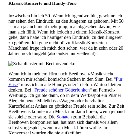
Klassik-Konzerte und Handy-Töne
Inzwischen bin ich 50. Wenn ich irgendwo bin, gewinne ich
nur selten den Eindruck, zu den Jüngeren zu gehören. Mit 50
ist man ja auch nicht mehr jung; mal abgesehen davon, wie
man sich fühlt. Wenn ich jedoch zu einem Klassik-Konzert
gehe, dann habe ich häufiger den Eindruck, zu den Jüngeren
zu gehören. Ich gehe nicht oft zu Klassik-Konzerten.
Manchmal frage ich mich dort schon, wer da in zehn oder 20
Jahren noch hingeht (also außer mir vielleicht).
Wenn ich in meinem Hirn nach Beethoven-Musik suche,
kommen mir schnell komische Sachen in den Sinn. Bei “
Für
Elise
“ muss ich an alte Handys oder Telefon-Warteschleifen
denken. Bei „
Freude schöner Götterfunken
“ an Fernseh-
Werbung. Ich grüble dann, ob in dem Werbespot ein Pilsner
Bier, ein neuer Mittelklasse-Wagen oder herzhafter
Kartoffelsalat Anlass zu göttlicher Freude sein sollte. Zur Zeit
Beethovens konnte man Musik nur dann hören, wenn jemand
sie spielte oder sang. Die
Sonaten
zum Beispiel, die
Beethoven komponiert hat, hat man sich damals vor allem
selbst vorgespielt, wenn man Musik hören wollte. Im
Konzertsaal wurden die nie aufgeführt.