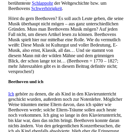
berühmteste
Schlappohr
der Weltgeschichte bzw. um
Beethovens
Schwerhörigkeit
.
Hörst du gern Beethoven? Es soll auch Leute geben, die seine
Musik überhaupt nicht mögen – aus ganz unterschiedlichen
Gründen. Muss man Beethovens Musik mögen? Auf jeden
Fall nicht, um diesen Artikel lesen zu können. Beethovens
Musik spielt hier nur mittelbar eine Rolle. Wie du vermutlich
weißt: Diese Musik ist Kulturgut und voller Bedeutung, E-
Musik, also ernst, Klassik, all das… Und sie stammt von
diesem Mann mit der wilden Mähne und dem grimmigen
Blick, der schon lange tot ist… (Beethoven = 1770 – 1827;
mehr Jahreszahlen gibt es in diesem Beitrag definitiv nicht;
versprochen!)
Beethoven und ich
Ich
gehöre zu denen, die als Kind in den Klavierunterricht
geschickt wurden, außerdem noch zur Notenlehre. Möglicher
Weise träumten meine Eltern davon, dass ich später wie
Beethoven werde; solche Eltern-Träume sollen auch heute
noch vorkommen. Ich ging so lange in den Klavierunterricht,
bis klar war, dass das nichts bringt. Beethoven konnte daran
nichts ändern. Von den gelegentlichen Konzertbesuchen, die
ich als Kind ebenfalls absolvierte, blieb eher die Erinnerung