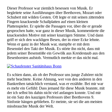
Dieser Professor war ziemlich besessen von Musik. Er
begleitete seine Ausführungen über Beethoven, Mozart oder
Schubert mit wilden Gesten. Oft legte er mit seinen zitternden
Fingern knacksende Schallplatten auf einen kleinen
Plattenspieler. Er spielte die Passagen vor, über die er gerade
gesprochen hatte, war ganz in dieser Musik, kommentierte die
knacksenden Motive mit seiner knarzigen Stimme. Und dann
griff er sich den wackligen Besen, der in einer Ecke lehnte.
Wenn er ganz in der Musik war, stampfte er mit dem
Besenstiel den Takt der Musik. Es störte ihn nicht, dass mit
jedem seiner Besenstöße ein Gewölk aus Kreidestaub aus den
Besenborsten aufstob. Vermutlich merkte er das nicht mal.
Es schien dann, als ob der Professor uns junge Zuhörer nicht
mehr beachtete. Keine Ahnung, wer von den anderen in den
Bankreihen tatsächlich verstand, was er erzählte. Bei mir war
es mehr ein Gefühl: Dass jemand für diese Musik brannte, mit
der ich selbst bis dahin nicht viel anfangen konnte. Und mir
ist ein Satz des kauzigen Professors über Beethovens 9.
Sinfonie hängen geblieben. Er meinte, sie sei die am meisten
missbrauchte Musik der Welt.