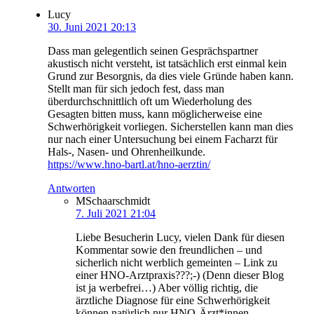
Lucy
30. Juni 2021 20:13
Dass man gelegentlich seinen Gesprächspartner
akustisch nicht versteht, ist tatsächlich erst einmal kein
Grund zur Besorgnis, da dies viele Gründe haben kann.
Stellt man für sich jedoch fest, dass man
überdurchschnittlich oft um Wiederholung des
Gesagten bitten muss, kann möglicherweise eine
Schwerhörigkeit vorliegen. Sicherstellen kann man dies
nur nach einer Untersuchung bei einem Facharzt für
Hals-, Nasen- und Ohrenheilkunde.
https://www.hno-bartl.at/hno-aerztin/
Antworten
MSchaarschmidt
7. Juli 2021 21:04
Liebe Besucherin Lucy, vielen Dank für diesen
Kommentar sowie den freundlichen – und
sicherlich nicht werblich gemeinten – Link zu
einer HNO-Arztpraxis???;-) (Denn dieser Blog
ist ja werbefrei…) Aber völlig richtig, die
ärztliche Diagnose für eine Schwerhörigkeit
können natürlich nur HNO-Ärzt*innen