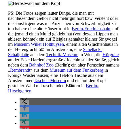
PS: Die Fotos zeigen lauter Dinge, die man mit
nachlassendem Gehör nicht mehr gut hört bzw. versteht oder
die sonst irgendwas mit Anzeichen von Schwerhörigkeit zu
tun haben: eine alte Häuserfront in
Berlin-Friedrichshain
, auf
die jemand einen Mund geklebt hat (von dessen Lippen man
ablesen könnte); ein auf Bleiglas gemalter kleiner Singvogel
im
Museum Willet-Holthuysen
, einem alten Grachtenhaus in
der Herengracht 605 in Amsterdam; eine
Schellack-
Schallplatte
aus dem
Technik-Museum
in Wien; die
Hörgräte
an der Ecke Hardenbergstraße / Joachimsthaler Straße, gleich
neben dem
Bahnhof Zoo
(Berlin); ein alter Fernseher namens
„
Rembrandt
“ aus dem
Museum auf dem Funkerberg
in
Königs-Wusterhausen; eine Telefon-Tasche aus dem
Amsterdamer
Taschen-Museum
und ein auf den Kopf
gestellter Wald mit raschelnden Blättern in
Berlin-
Hirschgarten
.