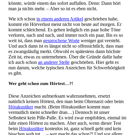
könnte, würde einem das sofort auffallen. Denn: Dann hört
man ja nichts mehr. – Aber so ist es eben nicht.
Wie ich schon
in einem anderen Artikel
geschrieben habe,
kommt ein Hörverlust meist nicht von heute auf morgen. Er
kommt schleichend. Es gehen lediglich ein paar hohe Töne
verloren, nach und nach, und immer noch ein paar. Bis es so
weit ist, dass man
gesprochene Worte
weniger gut versteht.
Und auch dann ist es längst nicht so offensichtlich, dass man
es zwangsläufig merkt. Obwohl es spätestens dann höchste
Zeit ist, etwas zu unternehmen. Über die Gründe dafür habe
ich auch schon
an anderer Stelle
geschrieben. Hier geht es
nun darum, welche typischen Anzeichen für Schwerhörigkeit
es gibt.
Wer geht schon zum Hörtest…?!
Diese Anzeichen aufmerksam wahrzunehmen, ersetzt
natürlich keinen Hörtest, den man beim Ohrenarzt oder beim
Hörakustiker
macht. (Beim Hörakustiker kommt man
vermutlich meist schneller dran…) Dennoch ist unser
Selbsttest kein Pille-Palle. Es wird zwar empfohlen, einmal im
Jahr einen Hörtest zu machen. Aber auch, wenn dieser Test
beim
Hörakustiker
kostenlos ist, ganz schnell geht und kein
bisschen weh tut… – wer macht das schon?! Und vor allem: