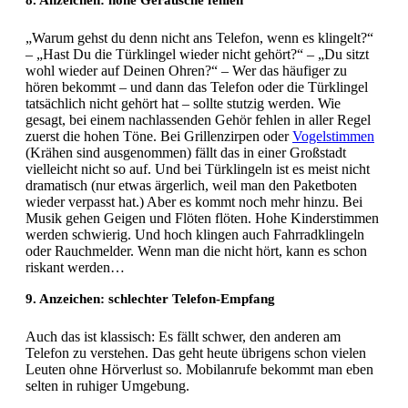
„Warum gehst du denn nicht ans Telefon, wenn es klingelt?“
– „Hast Du die Türklingel wieder nicht gehört?“ – „Du sitzt
wohl wieder auf Deinen Ohren?“ – Wer das häufiger zu
hören bekommt – und dann das Telefon oder die Türklingel
tatsächlich nicht gehört hat – sollte stutzig werden. Wie
gesagt, bei einem nachlassenden Gehör fehlen in aller Regel
zuerst die hohen Töne. Bei Grillenzirpen oder
Vogelstimmen
(Krähen sind ausgenommen) fällt das in einer Großstadt
vielleicht nicht so auf. Und bei Türklingeln ist es meist nicht
dramatisch (nur etwas ärgerlich, weil man den Paketboten
wieder verpasst hat.) Aber es kommt noch mehr hinzu. Bei
Musik gehen Geigen und Flöten flöten. Hohe Kinderstimmen
werden schwierig. Und hoch klingen auch Fahrradklingeln
oder Rauchmelder. Wenn man die nicht hört, kann es schon
riskant werden…
9. Anzeichen: schlechter Telefon-Empfang
Auch das ist klassisch: Es fällt schwer, den anderen am
Telefon zu verstehen. Das geht heute übrigens schon vielen
Leuten ohne Hörverlust so. Mobilanrufe bekommt man eben
selten in ruhiger Umgebung.