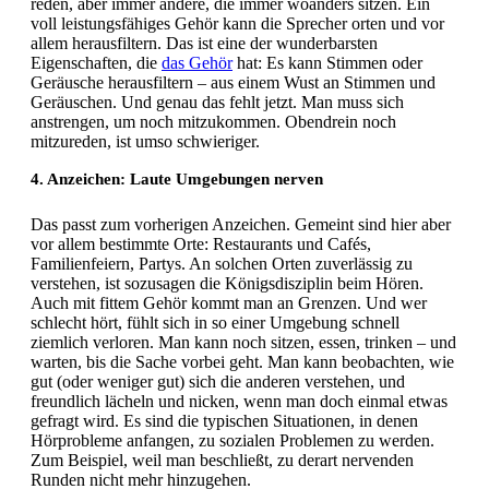
reden, aber immer andere, die immer woanders sitzen. Ein
voll leistungsfähiges Gehör kann die Sprecher orten und vor
allem herausfiltern. Das ist eine der wunderbarsten
Eigenschaften, die
das Gehör
hat: Es kann Stimmen oder
Geräusche herausfiltern – aus einem Wust an Stimmen und
Geräuschen. Und genau das fehlt jetzt. Man muss sich
anstrengen, um noch mitzukommen. Obendrein noch
mitzureden, ist umso schwieriger.
4. Anzeichen: Laute Umgebungen nerven
Das passt zum vorherigen Anzeichen. Gemeint sind hier aber
vor allem bestimmte Orte: Restaurants und Cafés,
Familienfeiern, Partys. An solchen Orten zuverlässig zu
verstehen, ist sozusagen die Königsdisziplin beim Hören.
Auch mit fittem Gehör kommt man an Grenzen. Und wer
schlecht hört, fühlt sich in so einer Umgebung schnell
ziemlich verloren. Man kann noch sitzen, essen, trinken – und
warten, bis die Sache vorbei geht. Man kann beobachten, wie
gut (oder weniger gut) sich die anderen verstehen, und
freundlich lächeln und nicken, wenn man doch einmal etwas
gefragt wird. Es sind die typischen Situationen, in denen
Hörprobleme anfangen, zu sozialen Problemen zu werden.
Zum Beispiel, weil man beschließt, zu derart nervenden
Runden nicht mehr hinzugehen.