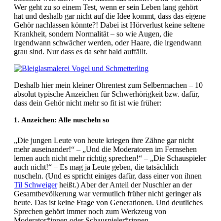
Wer geht zu so einem Test, wenn er sein Leben lang gehört
hat und deshalb gar nicht auf die Idee kommt, dass das eigene
Gehör nachlassen könnte?! Dabei ist Hörverlust keine seltene
Krankheit, sondern Normalität – so wie Augen, die
irgendwann schwächer werden, oder Haare, die irgendwann
grau sind. Nur dass es da sehr bald auffällt.
Deshalb hier mein kleiner Ohrentest zum Selbermachen – 10
absolut typische Anzeichen für Schwerhörigkeit bzw. dafür,
dass dein Gehör nicht mehr so fit ist wie früher:
1. Anzeichen: Alle nuscheln so
„Die jungen Leute von heute kriegen ihre Zähne gar nicht
mehr auseinander!“ – „Und die Moderatoren im Fernsehen
lernen auch nicht mehr richtig sprechen!“ – „Die Schauspieler
auch nicht!“ – Es mag ja Leute geben, die tatsächlich
nuscheln. (Und es spricht einiges dafür, dass einer von ihnen
Til Schweiger
heißt.) Aber der Anteil der Nuschler an der
Gesamtbevölkerung war vermutlich früher nicht geringer als
heute. Das ist keine Frage von Generationen. Und deutliches
Sprechen gehört immer noch zum Werkzeug von
Moderator*innen oder Schauspieler*rinnen.