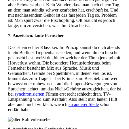
aber Schwerstarbeit. Kein Wunder, dass man nach einem Tag,
an dem man ständig schwer gearbeitet hat, erschöpft ist. Und
mit nachlassendem Gehör ist das fast jeden Tag so. Problem
ist: Man spürt zwar die Erschöpfung. Oft braucht es jedoch
lange, um zu verstehen, was ihre Ursache ist.
7. Anzeichen: laute Fernseher
Das ist ein echter Klassiker. Im Prinzip kannst du dich abends
in ein Berliner Treppenhaus stellen; und wenn du ein bisschen
gelauscht hast, weißt du, hinter welcher der Türen jemand mit
Hörverlust wohnt. Die besondere Herausforderung beim
Fernseher besteht im Mix aus Sprache, Musik und
Geräuschen. Gerade bei Spielfilmen, in denen viel los ist,
kommt das zum Tragen – bei Krimis zum Beispiel. Und wer –
bewusst oder unbewusst – auf die Lippen-Bewegungen von
Sprechern achtet, um das Nicht-Gehörte auszugleichen, der ist
bei
synchronisierten
Filmen erst recht schlecht dran. TV-
Entspannung wird zum Kraftakt. Also stellt man lauter. Hilft
aber auch nicht wirklich, wie ich
an anderer Stelle
schon
erklärt habe.
8. Anzeichen: hohe Geräusche fehlen