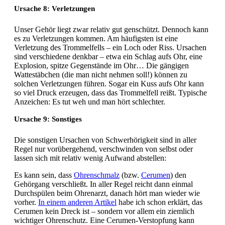
Ursache 8: Verletzungen
Unser Gehör liegt zwar relativ gut genschützt. Dennoch kann
es zu Verletzungen kommen. Am häufigsten ist eine
Verletzung des Trommelfells – ein Loch oder Riss. Ursachen
sind verschiedene denkbar – etwa ein Schlag aufs Ohr, eine
Explosion, spitze Gegenstände im Ohr… Die gängigen
Wattestäbchen (die man nicht nehmen soll!) können zu
solchen Verletzungen führen. Sogar ein Kuss aufs Ohr kann
so viel Druck erzeugen, dass das Trommelfell reißt. Typische
Anzeichen: Es tut weh und man hört schlechter.
Ursache 9: Sonstiges
Die sonstigen Ursachen von Schwerhörigkeit sind in aller
Regel nur vorübergehend, verschwinden von selbst oder
lassen sich mit relativ wenig Aufwand abstellen:
Es kann sein, dass
Ohrenschmalz
(bzw.
Cerumen
) den
Gehörgang verschließt. In aller Regel reicht dann einmal
Durchspülen beim Ohrenarzt, danach hört man wieder wie
vorher.
In einem anderen Artikel
habe ich schon erklärt, das
Cerumen kein Dreck ist – sondern vor allem ein ziemlich
wichtiger Ohrenschutz. Eine Cerumen-Verstopfung kann