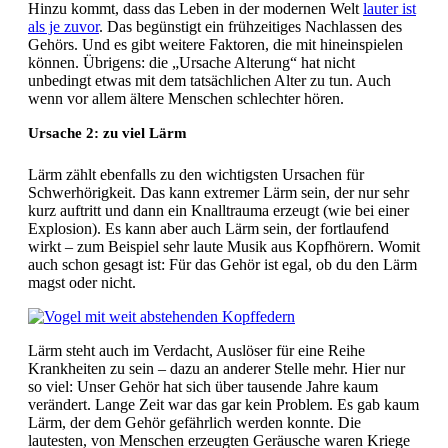
Hinzu kommt, dass das Leben in der modernen Welt
lauter ist
als je zuvor
. Das begünstigt ein frühzeitiges Nachlassen des
Gehörs. Und es gibt weitere Faktoren, die mit hineinspielen
können. Übrigens: die „Ursache Alterung“ hat nicht
unbedingt etwas mit dem tatsächlichen Alter zu tun. Auch
wenn vor allem ältere Menschen schlechter hören.
Ursache 2: zu viel Lärm
Lärm zählt ebenfalls zu den wichtigsten Ursachen für
Schwerhörigkeit. Das kann extremer Lärm sein, der nur sehr
kurz auftritt und dann ein Knalltrauma erzeugt (wie bei einer
Explosion). Es kann aber auch Lärm sein, der fortlaufend
wirkt – zum Beispiel sehr laute Musik aus Kopfhörern. Womit
auch schon gesagt ist: Für das Gehör ist egal, ob du den Lärm
magst oder nicht.
Lärm steht auch im Verdacht, Auslöser für eine Reihe
Krankheiten zu sein – dazu an anderer Stelle mehr. Hier nur
so viel: Unser Gehör hat sich über tausende Jahre kaum
verändert. Lange Zeit war das gar kein Problem. Es gab kaum
Lärm, der dem Gehör gefährlich werden konnte. Die
lautesten, von Menschen erzeugten Geräusche waren Kriege