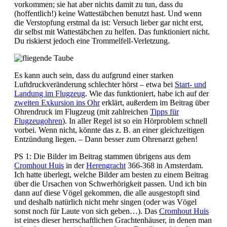
vorkommen; sie hat aber nichts damit zu tun, dass du
(hoffentlich!) keine Wattestäbchen benutzt hast. Und wenn
die Verstopfung erstmal da ist: Versuch lieber gar nicht erst,
dir selbst mit Wattestäbchen zu helfen. Das funktioniert nicht.
Du riskierst jedoch eine Trommelfell-Verletzung.
Es kann auch sein, dass du aufgrund einer starken
Luftdruckveränderung schlechter hörst – etwa bei
Start- und
Landung im Flugzeug
. Wie das funktioniert, habe ich auf der
zweiten Exkursion ins Ohr
erklärt, außerdem im Beitrag über
Ohrendruck im Flugzeug (mit zahlreichen
Tipps für
Flugzeugohren
). In aller Regel ist so ein Hörproblem schnell
vorbei. Wenn nicht, könnte das z. B. an einer gleichzeitigen
Entzündung liegen. – Dann besser zum Ohrenarzt gehen!
PS 1: Die Bilder im Beitrag stammen übrigens aus dem
Cromhout Huis
in der
Herengracht
366-368 in Amsterdam.
Ich hatte überlegt, welche Bilder am besten zu einem Beitrag
über die Ursachen von Schwerhörigkeit passen. Und ich bin
dann auf diese Vögel gekommen, die alle ausgestopft sind
und deshalb natürlich nicht mehr singen (oder was Vögel
sonst noch für Laute von sich geben…). Das
Cromhout Huis
ist eines dieser herrschaftlichen Grachtenhäuser, in denen man