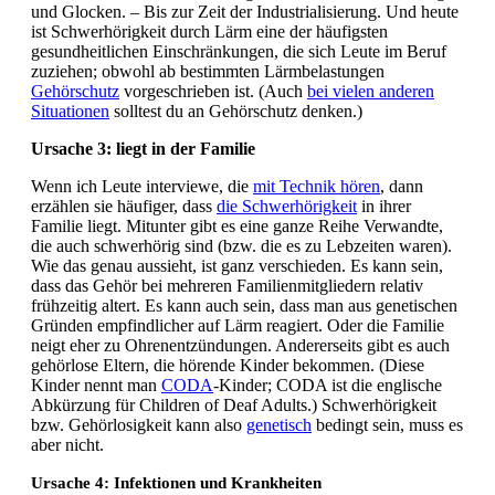
und Glocken. – Bis zur Zeit der Industrialisierung. Und heute
ist Schwerhörigkeit durch Lärm eine der häufigsten
gesundheitlichen Einschränkungen, die sich Leute im Beruf
zuziehen; obwohl ab bestimmten Lärmbelastungen
Gehörschutz
vorgeschrieben ist. (Auch
bei vielen anderen
Situationen
solltest du an Gehörschutz denken.)
Ursache 3: liegt in der Familie
Wenn ich Leute interviewe, die
mit Technik hören
, dann
erzählen sie häufiger, dass
die Schwerhörigkeit
in ihrer
Familie liegt. Mitunter gibt es eine ganze Reihe Verwandte,
die auch schwerhörig sind (bzw. die es zu Lebzeiten waren).
Wie das genau aussieht, ist ganz verschieden. Es kann sein,
dass das Gehör bei mehreren Familienmitgliedern relativ
frühzeitig altert. Es kann auch sein, dass man aus genetischen
Gründen empfindlicher auf Lärm reagiert. Oder die Familie
neigt eher zu Ohrenentzündungen. Andererseits gibt es auch
gehörlose Eltern, die hörende Kinder bekommen. (Diese
Kinder nennt man
CODA
-Kinder; CODA ist die englische
Abkürzung für Children of Deaf Adults.) Schwerhörigkeit
bzw. Gehörlosigkeit kann also
genetisch
bedingt sein, muss es
aber nicht.
Ursache 4: Infektionen und Krankheiten