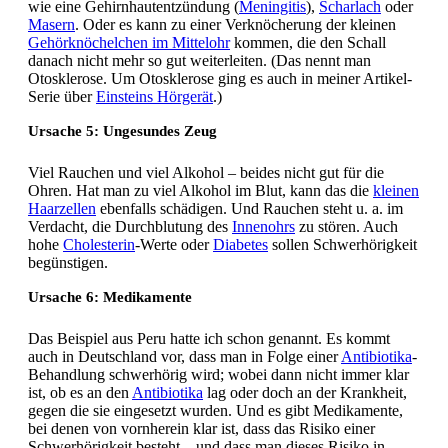
wie eine Gehirnhautentzündung (
Meningitis
),
Scharlach
oder
Masern
. Oder es kann zu einer Verknöcherung der kleinen
Gehörknöchelchen im Mittelohr
kommen, die den Schall
danach nicht mehr so gut weiterleiten. (Das nennt man
Otosklerose. Um Otosklerose ging es auch in meiner Artikel-
Serie über
Einsteins Hörgerät
.)
Ursache 5: Ungesundes Zeug
Viel Rauchen und viel Alkohol – beides nicht gut für die
Ohren. Hat man zu viel Alkohol im Blut, kann das die
kleinen
Haarzellen
ebenfalls schädigen. Und Rauchen steht u. a. im
Verdacht, die Durchblutung des
Innenohrs
zu stören. Auch
hohe
Cholesterin
-Werte oder
Diabetes
sollen Schwerhörigkeit
begünstigen.
Ursache 6: Medikamente
Das Beispiel aus Peru hatte ich schon genannt. Es kommt
auch in Deutschland vor, dass man in Folge einer
Antibiotika
-
Behandlung schwerhörig wird; wobei dann nicht immer klar
ist, ob es an den
Antibiotika
lag oder doch an der Krankheit,
gegen die sie eingesetzt wurden. Und es gibt Medikamente,
bei denen von vornherein klar ist, dass das Risiko einer
Schwerhörigkeit besteht – und dass man dieses Risiko in