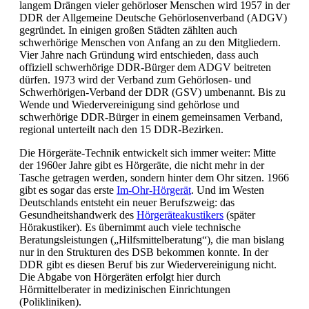
langem Drängen vieler gehörloser Menschen wird 1957 in der
DDR der Allgemeine Deutsche Gehörlosenverband (ADGV)
gegründet. In einigen großen Städten zählten auch
schwerhörige Menschen von Anfang an zu den Mitgliedern.
Vier Jahre nach Gründung wird entschieden, dass auch
offiziell schwerhörige DDR-Bürger dem ADGV beitreten
dürfen. 1973 wird der Verband zum Gehörlosen- und
Schwerhörigen-Verband der DDR (GSV) umbenannt. Bis zu
Wende und Wiedervereinigung sind gehörlose und
schwerhörige DDR-Bürger in einem gemeinsamen Verband,
regional unterteilt nach den 15 DDR-Bezirken.
Die Hörgeräte-Technik entwickelt sich immer weiter: Mitte
der 1960er Jahre gibt es Hörgeräte, die nicht mehr in der
Tasche getragen werden, sondern hinter dem Ohr sitzen. 1966
gibt es sogar das erste
Im-Ohr-Hörgerät
. Und im Westen
Deutschlands entsteht ein neuer Berufszweig: das
Gesundheitshandwerk des
Hörgeräteakustikers
(später
Hörakustiker). Es übernimmt auch viele technische
Beratungsleistungen („Hilfsmittelberatung“), die man bislang
nur in den Strukturen des DSB bekommen konnte. In der
DDR gibt es diesen Beruf bis zur Wiedervereinigung nicht.
Die Abgabe von Hörgeräten erfolgt hier durch
Hörmittelberater in medizinischen Einrichtungen
(Polikliniken).