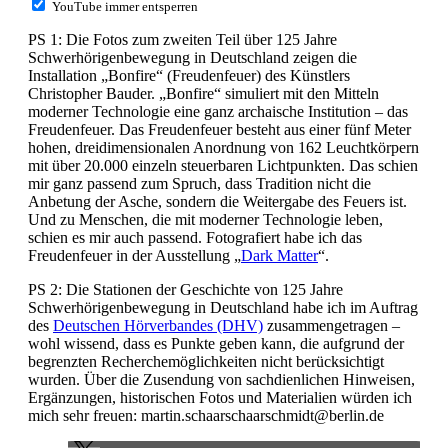
YouTube immer entsperren
PS 1: Die Fotos zum zweiten Teil über 125 Jahre
Schwerhörigenbewegung in Deutschland zeigen die
Installation „Bonfire“ (Freudenfeuer) des Künstlers
Christopher Bauder. „Bonfire“ simuliert mit den Mitteln
moderner Technologie eine ganz archaische Institution – das
Freudenfeuer. Das Freudenfeuer besteht aus einer fünf Meter
hohen, dreidimensionalen Anordnung von 162 Leuchtkörpern
mit über 20.000 einzeln steuerbaren Lichtpunkten. Das schien
mir ganz passend zum Spruch, dass Tradition nicht die
Anbetung der Asche, sondern die Weitergabe des Feuers ist.
Und zu Menschen, die mit moderner Technologie leben,
schien es mir auch passend. Fotografiert habe ich das
Freudenfeuer in der Ausstellung „
Dark Matter
“.
PS 2: Die Stationen der Geschichte von 125 Jahre
Schwerhörigenbewegung in Deutschland habe ich im Auftrag
des
Deutschen Hörverbandes (DHV)
zusammengetragen –
wohl wissend, dass es Punkte geben kann, die aufgrund der
begrenzten Recherchemöglichkeiten nicht berücksichtigt
wurden. Über die Zusendung von sachdienlichen Hinweisen,
Ergänzungen, historischen Fotos und Materialien würden ich
mich sehr freuen: martin.schaarschaarschmidt@berlin.de