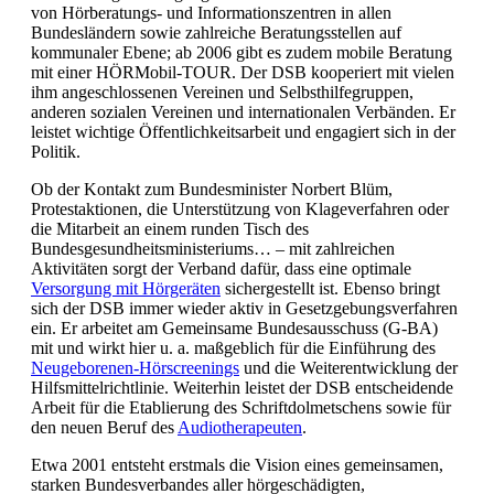
von Hörberatungs- und Informationszentren in allen
Bundesländern sowie zahlreiche Beratungsstellen auf
kommunaler Ebene; ab 2006 gibt es zudem mobile Beratung
mit einer HÖRMobil-TOUR. Der DSB kooperiert mit vielen
ihm angeschlossenen Vereinen und Selbsthilfegruppen,
anderen sozialen Vereinen und internationalen Verbänden. Er
leistet wichtige Öffentlichkeitsarbeit und engagiert sich in der
Politik.
Ob der Kontakt zum Bundesminister Norbert Blüm,
Protestaktionen, die Unterstützung von Klageverfahren oder
die Mitarbeit an einem runden Tisch des
Bundesgesundheitsministeriums… – mit zahlreichen
Aktivitäten sorgt der Verband dafür, dass eine optimale
Versorgung mit Hörgeräten
sichergestellt ist. Ebenso bringt
sich der DSB immer wieder aktiv in Gesetzgebungsverfahren
ein. Er arbeitet am Gemeinsame Bundesausschuss (G-BA)
mit und wirkt hier u. a. maßgeblich für die Einführung des
Neugeborenen-Hörscreenings
und die Weiterentwicklung der
Hilfsmittelrichtlinie. Weiterhin leistet der DSB entscheidende
Arbeit für die Etablierung des Schriftdolmetschens sowie für
den neuen Beruf des
Audiotherapeuten
.
Etwa 2001 entsteht erstmals die Vision eines gemeinsamen,
starken Bundesverbandes aller hörgeschädigten,