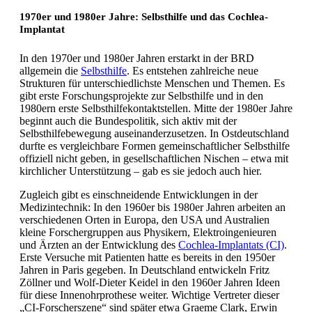
1970er und 1980er Jahre: Selbsthilfe und das Cochlea-
Implantat
In den 1970er und 1980er Jahren erstarkt in der BRD
allgemein die
Selbsthilfe
. Es entstehen zahlreiche neue
Strukturen für unterschiedlichste Menschen und Themen. Es
gibt erste Forschungsprojekte zur Selbsthilfe und in den
1980ern erste Selbsthilfekontaktstellen. Mitte der 1980er Jahre
beginnt auch die Bundespolitik, sich aktiv mit der
Selbsthilfebewegung auseinanderzusetzen. In Ostdeutschland
durfte es vergleichbare Formen gemeinschaftlicher Selbsthilfe
offiziell nicht geben, in gesellschaftlichen Nischen – etwa mit
kirchlicher Unterstützung – gab es sie jedoch auch hier.
Zugleich gibt es einschneidende Entwicklungen in der
Medizintechnik: In den 1960er bis 1980er Jahren arbeiten an
verschiedenen Orten in Europa, den USA und Australien
kleine Forschergruppen aus Physikern, Elektroingenieuren
und Ärzten an der Entwicklung des
Cochlea-Implantats (CI)
.
Erste Versuche mit Patienten hatte es bereits in den 1950er
Jahren in Paris gegeben. In Deutschland entwickeln Fritz
Zöllner und Wolf-Dieter Keidel in den 1960er Jahren Ideen
für diese Innenohrprothese weiter. Wichtige Vertreter dieser
„CI-Forscherszene“ sind später etwa Graeme Clark, Erwin