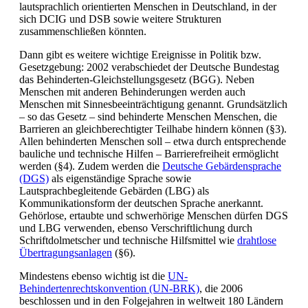
lautsprachlich orientierten Menschen in Deutschland, in der
sich DCIG und DSB sowie weitere Strukturen
zusammenschließen könnten.
Dann gibt es weitere wichtige Ereignisse in Politik bzw.
Gesetzgebung: 2002 verabschiedet der Deutsche Bundestag
das Behinderten-Gleichstellungsgesetz (BGG). Neben
Menschen mit anderen Behinderungen werden auch
Menschen mit Sinnesbeeinträchtigung genannt. Grundsätzlich
– so das Gesetz – sind behinderte Menschen Menschen, die
Barrieren an gleichberechtigter Teilhabe hindern können (§3).
Allen behinderten Menschen soll – etwa durch entsprechende
bauliche und technische Hilfen – Barrierefreiheit ermöglicht
werden (§4). Zudem werden die
Deutsche Gebärdensprache
(DGS)
als eigenständige Sprache sowie
Lautsprachbegleitende Gebärden (LBG) als
Kommunikationsform der deutschen Sprache anerkannt.
Gehörlose, ertaubte und schwerhörige Menschen dürfen DGS
und LBG verwenden, ebenso Verschriftlichung durch
Schriftdolmetscher und technische Hilfsmittel wie
drahtlose
Übertragungsanlagen
(§6).
Mindestens ebenso wichtig ist die
UN-
Behindertenrechtskonvention (UN-BRK)
, die 2006
beschlossen und in den Folgejahren in weltweit 180 Ländern