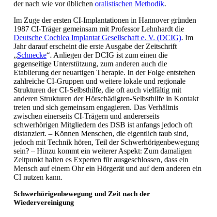
der nach wie vor üblichen
oralistischen Methodik
.
Im Zuge der ersten CI-Implantationen in Hannover gründen
1987 CI-Träger gemeinsam mit Professor Lehnhardt die
Deutsche Cochlea Implantat Gesellschaft e. V. (DCIG)
. Im
Jahr darauf erscheint die erste Ausgabe der Zeitschrift
„
Schnecke
“. Anliegen der DCIG ist zum einen die
gegenseitige Unterstützung, zum anderen auch die
Etablierung der neuartigen Therapie. In der Folge entstehen
zahlreiche CI-Gruppen und weitere lokale und regionale
Strukturen der CI-Selbsthilfe, die oft auch vielfältig mit
anderen Strukturen der Hörschädigten-Selbsthilfe in Kontakt
treten und sich gemeinsam engagieren. Das Verhältnis
zwischen einerseits CI-Trägern und andererseits
schwerhörigen Mitgliedern des DSB ist anfangs jedoch oft
distanziert. – Können Menschen, die eigentlich taub sind,
jedoch mit Technik hören, Teil der Schwerhörigenbewegung
sein? – Hinzu kommt ein weiterer Aspekt: Zum damaligen
Zeitpunkt halten es Experten für ausgeschlossen, dass ein
Mensch auf einem Ohr ein Hörgerät und auf dem anderen ein
CI nutzen kann.
Schwerhörigenbewegung und Zeit nach der
Wiedervereinigung