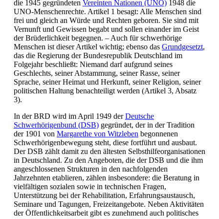
die 1945 gegründeten
Vereinten Nationen (UNO)
1948 die
UNO-Menschenrechte. Artikel 1 besagt: Alle Menschen sind
frei und gleich an Würde und Rechten geboren. Sie sind mit
Vernunft und Gewissen begabt und sollen einander im Geist
der Brüderlichkeit begegnen. – Auch für schwerhörige
Menschen ist dieser Artikel wichtig; ebenso das
Grundgesetzt
,
das die Regierung der Bundesrepublik Deutschland im
Folgejahr beschließt: Niemand darf aufgrund seines
Geschlechts, seiner Abstammung, seiner Rasse, seiner
Sprache, seiner Heimat und Herkunft, seiner Religion, seiner
politischen Haltung benachteiligt werden (Artikel 3, Absatz
3).
In der BRD wird im April 1949 der
Deutsche
Schwerhörigenbund (DSB)
gegründet, der in der Tradition
der 1901 von
Margarethe von Witzleben
begonnenen
Schwerhörigenbewegung steht, diese fortführt und ausbaut.
Der DSB zählt damit zu den ältesten Selbsthilfeorganisationen
in Deutschland. Zu den Angeboten, die der DSB und die ihm
angeschlossenen Strukturen in den nachfolgenden
Jahrzehnten etablieren, zählen insbesondere: die Beratung in
vielfältigen sozialen sowie in technischen Fragen,
Unterstützung bei der Rehabilitation, Erfahrungsaustausch,
Seminare und Tagungen, Freizeitangebote. Neben Aktivitäten
der Öffentlichkeitsarbeit gibt es zunehmend auch politisches