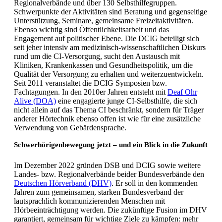
Regionalverbände und über 130 Selbsthilfegruppen.
Schwerpunkte der Aktivitäten sind Beratung und gegenseitige
Unterstützung, Seminare, gemeinsame Freizeitaktivitäten.
Ebenso wichtig sind Öffentlichkeitsarbeit und das
Engagement auf politischer Ebene. Die DCIG beteiligt sich
seit jeher intensiv am medizinisch-wissenschaftlichen Diskurs
rund um die CI-Versorgung, sucht den Austausch mit
Kliniken, Krankenkassen und Gesundheitspolitik, um die
Qualität der Versorgung zu erhalten und weiterzuentwickeln.
Seit 2011 veranstaltet die DCIG Symposien bzw.
Fachtagungen. In den 2010er Jahren entsteht mit
Deaf Ohr
Alive (DOA)
eine engagierte junge CI-Selbsthilfe, die sich
nicht allein auf das Thema CI beschränkt, sondern für Träger
anderer Hörtechnik ebenso offen ist wie für eine zusätzliche
Verwendung von Gebärdensprache.
Schwerhörigenbewegung jetzt – und ein Blick in die Zukunft
Im Dezember 2022 gründen DSB und DCIG sowie weitere
Landes- bzw. Regionalverbände beider Bundesverbände den
Deutschen Hörverband (DHV)
. Er soll in den kommenden
Jahren zum gemeinsamen, starken Bundesverband der
lautsprachlich kommunizierenden Menschen mit
Hörbeeinträchtigung werden. Die zukünftige Fusion im DHV
garantiert, gemeinsam für wichtige Ziele zu kämpfen: mehr