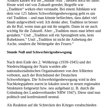
Artikels kamen wir bis „Stunde Null“; bleiben noch 80 Jahre.
Heute wird viel von Zukunft geredet, Begriffe wie
„Tradition“ wirken eher verstaubt. Bei einem Jubiläum wie
dem von 125 Jahren Schwerhörigenbewegung geht es um
viel Tradition – und man könnte befürchten, dass dabei viel
Staub aufgewirbelt wird. Ich denke aber, Tradition ist besser
als ihr Ruf, wenn man gut mit ihr umgeht. Dann ist sie auch
wichtig für die Zukunft. Aber: „Tradition muss man leben und
gestalten.“ Und: „Tradition soll ein Sprungbrett sein, kein
Ruhekissen.“ Und: „Tradition ist nicht die Anbetung der
Asche, sondern die Weitergabe des Feuers.“
Stunde Null und Schwerhörigenbewegung
Nach dem Ende des 2. Weltkriegs (1939-1945) und der
Niederschlagung der Nazis wurden alle
nationalsozialistischen Organisationen von den Alliierten
verboten, auch der Reichsbund der Deutschen
Schwerhörigen. Die Schwerhörigenbewegung wird in den
Nachkriegsjahren zuerst in lokalen sowie in neuen regionalen
Strukturen fortgesetzt bzw. neu aufgebaut (z. B. durch die
Gründung des Landesverbandes NRW 1947). Diese sind nun
politisch und konfessionell neutral.
Als Reaktion auf die Schrecken des Krieges verabschieden