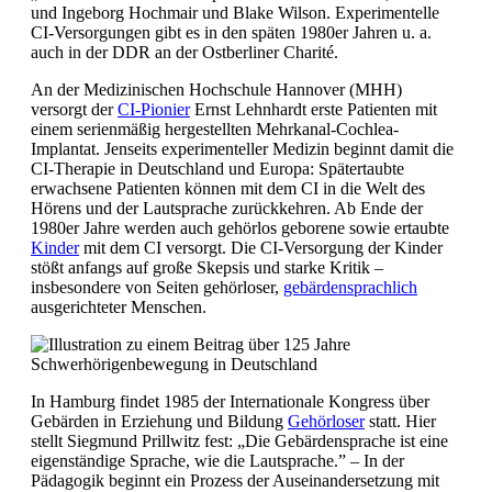
und Ingeborg Hochmair und Blake Wilson. Experimentelle
CI-Versorgungen gibt es in den späten 1980er Jahren u. a.
auch in der DDR an der Ostberliner Charité.
An der Medizinischen Hochschule Hannover (MHH)
versorgt der
CI-Pionier
Ernst Lehnhardt erste Patienten mit
einem serienmäßig hergestellten Mehrkanal-Cochlea-
Implantat. Jenseits experimenteller Medizin beginnt damit die
CI-Therapie in Deutschland und Europa: Spätertaubte
erwachsene Patienten können mit dem CI in die Welt des
Hörens und der Lautsprache zurückkehren. Ab Ende der
1980er Jahre werden auch gehörlos geborene sowie ertaubte
Kinder
mit dem CI versorgt. Die CI-Versorgung der Kinder
stößt anfangs auf große Skepsis und starke Kritik –
insbesondere von Seiten gehörloser,
gebärdensprachlich
ausgerichteter Menschen.
In Hamburg findet 1985 der Internationale Kongress über
Gebärden in Erziehung und Bildung
Gehörloser
statt. Hier
stellt Siegmund Prillwitz fest: „Die Gebärdensprache ist eine
eigenständige Sprache, wie die Lautsprache.” – In der
Pädagogik beginnt ein Prozess der Auseinandersetzung mit