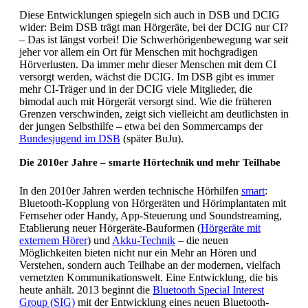
Diese Entwicklungen spiegeln sich auch in DSB und DCIG
wider: Beim DSB trägt man Hörgeräte, bei der DCIG nur CI?
– Das ist längst vorbei! Die Schwerhörigenbewegung war seit
jeher vor allem ein Ort für Menschen mit hochgradigen
Hörverlusten. Da immer mehr dieser Menschen mit dem CI
versorgt werden, wächst die DCIG. Im DSB gibt es immer
mehr CI-Träger und in der DCIG viele Mitglieder, die
bimodal auch mit Hörgerät versorgt sind. Wie die früheren
Grenzen verschwinden, zeigt sich vielleicht am deutlichsten in
der jungen Selbsthilfe – etwa bei den Sommercamps der
Bundesjugend im DSB
(später BuJu).
Die 2010er Jahre – smarte Hörtechnik und mehr Teilhabe
In den 2010er Jahren werden technische Hörhilfen
smart
:
Bluetooth-Kopplung von Hörgeräten und Hörimplantaten mit
Fernseher oder Handy, App-Steuerung und Soundstreaming,
Etablierung neuer Hörgeräte-Bauformen (
Hörgeräte mit
externem Hörer
) und
Akku-Technik
– die neuen
Möglichkeiten bieten nicht nur ein Mehr an Hören und
Verstehen, sondern auch Teilhabe an der modernen, vielfach
vernetzten Kommunikationswelt. Eine Entwicklung, die bis
heute anhält. 2013 beginnt die
Bluetooth Special Interest
Group (SIG)
mit der Entwicklung eines neuen Bluetooth-