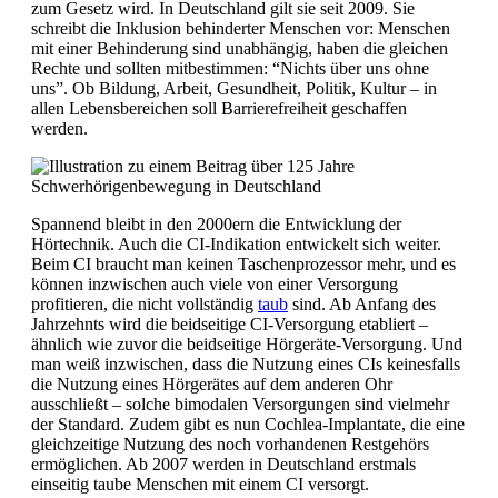
zum Gesetz wird. In Deutschland gilt sie seit 2009. Sie
schreibt die Inklusion behinderter Menschen vor: Menschen
mit einer Behinderung sind unabhängig, haben die gleichen
Rechte und sollten mitbestimmen: “Nichts über uns ohne
uns”. Ob Bildung, Arbeit, Gesundheit, Politik, Kultur – in
allen Lebensbereichen soll Barrierefreiheit geschaffen
werden.
Spannend bleibt in den 2000ern die Entwicklung der
Hörtechnik. Auch die CI-Indikation entwickelt sich weiter.
Beim CI braucht man keinen Taschenprozessor mehr, und es
können inzwischen auch viele von einer Versorgung
profitieren, die nicht vollständig
taub
sind. Ab Anfang des
Jahrzehnts wird die beidseitige CI-Versorgung etabliert –
ähnlich wie zuvor die beidseitige Hörgeräte-Versorgung. Und
man weiß inzwischen, dass die Nutzung eines CIs keinesfalls
die Nutzung eines Hörgerätes auf dem anderen Ohr
ausschließt – solche bimodalen Versorgungen sind vielmehr
der Standard. Zudem gibt es nun Cochlea-Implantate, die eine
gleichzeitige Nutzung des noch vorhandenen Restgehörs
ermöglichen. Ab 2007 werden in Deutschland erstmals
einseitig taube Menschen mit einem CI versorgt.