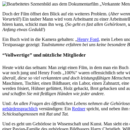
Doch der Film öffnet den Blick auf ein weiteres Problem. (
Aber wenn 
Vorurteil!
) Ein tauber Mann wird vom Arbeitsamt zu einer Arbeitsstelle g
hören kann, schickt man ihn weg. (
So geht es fast allen Gehörlosen,
Anfang etwas Geduld!
)
Ein Buch wird in die Kamera gehalten: „
Henry Ford
, mein Leben un
Textpassage gezeigt:
Taubstumme erfahren bei uns keine besondere Be
“Vollwertige” und nützliche Mitglieder
Heute wirkt das seltsam: Man zeigt einen Film, in dem man ein Buch
war noch jung und Henry Fords „100%“ waren offensichtlich sehr w
überall, diese so viel verkannten und doch leistungsfähigen Mensche
Maschinen, Tischler, einen Bildhauer, ein Labor, einen Zahnarzt, e
werden frisiert, Hühner gefüttert, Holz gehackt, Brot gebacken und 
und schaffen Sie mit fleißigen Händen wie jeder andere.
Und:
An allen Fragen des öffentlichen Lebens nehmen die Gehörlosen
gebärdensprachlich
verständigen: Ein
Redner
spricht, und neben ihm 
Schicksalsgenossen mit Rat und Tat.
Und es geht um Gehörlose in Wissenschaft und Kunst. Man sieht ein 
einer Pavian-Familie des gehörlosen Bildhauers Harry Christlieb, Wilh