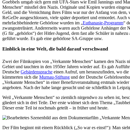
Goebbels umgab sich gern mit UFA-Stars wie Emil Jannings und Mari
Menschen“ missfiel den Nazis. Originale und Kopien wurden eingesam
Geld, und die Vernichtung ihres Films war nur der Anfang von dem, 
ReGeDe ausgeschlossen, viele später deportiert und ermordet. Auch v
mehrfachbehinderte Gehörlose wurden im „
Euthanasie-Programm
“ d
zwangsstrelisiert. Andererseits waren auch Gehörlose Anhänger der
(G für „gehörlos“) der Hitler-Jugend, dem fast alle Schüler in nahe
geführt wurde. Es gab eine gehörlose SA-Gruppe usw.
Einblick in eine Welt, die bald darauf verschwand
Zwei der Filmkopien von „Verkannte Menschen“ kamen den Nazis nic
Gebiet und tauchten in den 1950er Jahren wieder auf. Es gab Aufführun
Deutsche
Gebärdensprache
einen Aufruf, um herauszufinden, wo die F
kümmerten sich die
Murnau-Stiftung
und der Deutsche Gehörlosenbun
„Verkannte Menschen“ in einer Benefizveranstaltung erstmals wieder 
angeboten. Nach der habe lange gesucht und sie schließlich in Leipzi
Weil „Verkannte Menschen“ so ziemlich nirgendwo zu sehen ist, besc
gliedert sich in drei Teile. Der erste widmet sich dem Thema „Taubh
Dieser erste Teil ist nochmals geteilt – in früher und heute.
Der Film beginnt mit einem Rückblick („So war es einst!“): Man sieh