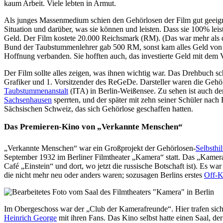
kaum Arbeit. Viele lebten in Armut.
Als junges Massenmedium schien den Gehörlosen der Film gut geei
Situation und darüber, was sie können und leisten. Dass sie 100% lei
Geld. Der Film kostete 20.000 Reichsmark (RM). (Das war mehr als de
Bund der Taubstummenlehrer gab 500 RM, sonst kam alles Geld von 
Hoffnung verbanden. Sie hofften auch, das investierte Geld mit dem
Der Film sollte alles zeigen, was ihnen wichtig war. Das Drehbuch sc
Grafiker und 1. Vorsitzender des ReGeDe. Darsteller waren die Gehör
Taubstummenanstalt
(ITA) in Berlin-Weißensee. Zu sehen ist auch de
Sachsenhausen
sperrten, und der später mit zehn seiner Schüler nach 
Sächsischen Schweiz, das sich Gehörlose geschaffen hatten.
Das Premieren-Kino von „Verkannte Menschen“
„Verkannte Menschen“ war ein Großprojekt der Gehörlosen-
Selbsthil
September 1932 im Berliner Filmtheater „Kamera“ statt. Das „Kamera
Café „Einstein“ und dort, wo jetzt die russische Botschaft ist). Es w
die nicht mehr neu oder anders waren; sozusagen Berlins erstes
Off-K
Im Obergeschoss war der „Club der Kamerafreunde“. Hier trafen sich
Heinrich George
mit ihren Fans. Das Kino selbst hatte einen Saal, de