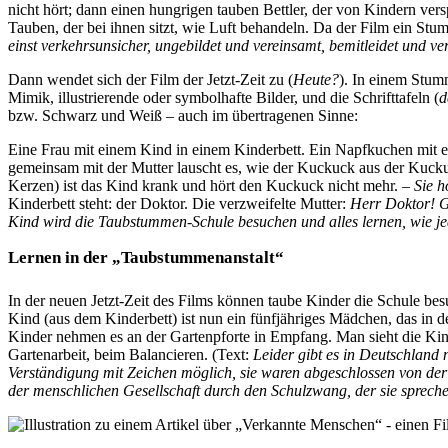
nicht hört; dann einen hungrigen tauben Bettler, der von Kindern vers
Tauben, der bei ihnen sitzt, wie Luft behandeln. Da der Film ein Stum
einst verkehrsunsicher, ungebildet und vereinsamt, bemitleidet und ver
Dann wendet sich der Film der Jetzt-Zeit zu (
Heute?
). In einem Stumm
Mimik, illustrierende oder symbolhafte Bilder, und die Schrifttafeln (
d
bzw. Schwarz und Weiß – auch im übertragenen Sinne:
Eine Frau mit einem Kind in einem Kinderbett. Ein Napfkuchen mit e
gemeinsam mit der Mutter lauscht es, wie der Kuckuck aus der Kuck
Kerzen) ist das Kind krank und hört den Kuckuck nicht mehr. –
Sie h
Kinderbett steht: der Doktor. Die verzweifelte Mutter:
Herr Doktor! G
Kind wird die Taubstummen-Schule besuchen und alles lernen, wie j
Lernen in der „Taubstummenanstalt“
In der neuen Jetzt-Zeit des Films können taube Kinder die Schule b
Kind (aus dem Kinderbett) ist nun ein fünfjähriges Mädchen, das in
Kinder nehmen es an der Gartenpforte in Empfang. Man sieht die Kind
Gartenarbeit, beim Balancieren. (Text:
Leider gibt es in Deutschland
Verständigung mit Zeichen möglich, sie waren abgeschlossen von der 
der menschlichen Gesellschaft durch den Schulzwang, der sie spreche