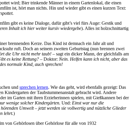
pottet wird; Bier trinkende Männer in einem Gartenlokal, die einen
mfilm ist, hört man nichts. Hin und wieder gibt es einen kurzen Text:
spottet.
film gibt es keine Dialoge, dafür gibt’s viel fürs Auge: Gestik und
eren Inhalt ich hier weiter kursiv wiedergebe
). Alles ist holzschnittartig
iner brennenden Kerze. Das Kind ist demnach ein Jahr alt und
ucksuhr ruft. Doch an seinem zweiten Geburtstag (nun brennen zwei
ört die Uhr nicht mehr taub!
– sagt ein dicker Mann, der gleichfalls am
ibt es keine Rettung? –
Doktor:
Nein. Helfen kann ich nicht, aber das
edes normale Kind, auch sprechen!
esuchen und
sprechen lernen
. Wie das geht, wird ebenfalls gezeigt: Das
 den Kindergarten der Taubstummenanstalt gebracht wird. Andere
er im Garten mit ihren Erzieherinnen spielen, mit Gießkannen bei der
 nur wenige solcher Kindergärten.
Und:
Einst war nur die
hörenden Umwelt – jetzt werden sie vollwertig und nützliche Glieder
n lehrt.
)