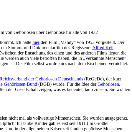
 kommt. Ich hatte
hier
den Film „Mandy“ von 1953 vorgestellt. Der
 – ein Stumm- und Dokumentarfilm des Regisseurs
Alfred Kell
.
wischen der Entstehung des einen und des anderen Films liegen die
Sie werden auch viele betroffen haben, die in „Verkannte Menschen“
angen ist. Der Film selbst wurde kurz nach dem Erscheinen vernichtet.
Reichsverband der Gehörlosen Deutschlands
(ReGeDe), der kurz
he Gehörlosen-Bund
(DGB) wurde. Für die Idee der
Gehörlosen
,
en der Gesellschaft zeigen, was es bedeutet, taub zu sein. Sie wollten
ielen nicht mal als vollwertige Mitmenschen. Sie wurden ausgegrenzt.
lpflicht für taube Kinder gab es erst seit 1911 (im Großteil
. Und in der allgemeinen Krisenzeit fanden gehörlose Menschen