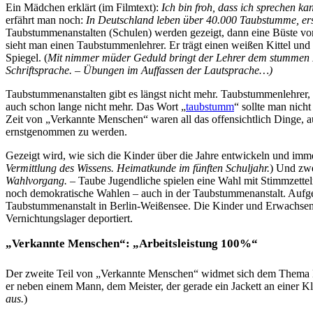
Ein Mädchen erklärt (im Filmtext):
Ich bin froh, dass ich sprechen ka
erfährt man noch:
In Deutschland leben über 40.000 Taubstumme, erst
Taubstummenanstalten (Schulen) werden gezeigt, dann eine Büste vo
sieht man einen Taubstummenlehrer. Er trägt einen weißen Kittel und 
Spiegel. (
Mit nimmer müder Geduld bringt der Lehrer dem stummen K
Schriftsprache. – Übungen im Auffassen der Lautsprache…)
Taubstummenanstalten gibt es längst nicht mehr. Taubstummenlehrer, 
auch schon lange nicht mehr. Das Wort „
taubstumm
“ sollte man nich
Zeit von „Verkannte Menschen“ waren all das offensichtlich Dinge,
ernstgenommen zu werden.
Gezeigt wird, wie sich die Kinder über die Jahre entwickeln und im
Vermittlung des Wissens. Heimatkunde im fünften Schuljahr.
) Und zwe
Wahlvorgang. –
Taube Jugendliche spielen eine Wahl mit Stimmzette
noch demokratische Wahlen – auch in der Taubstummenanstalt. Aufgen
Taubstummenanstalt in Berlin-Weißensee. Die Kinder und Erwachsene
Vernichtungslager deportiert.
„Verkannte Menschen“: „Arbeitsleistung 100%“
Der zweite Teil von „Verkannte Menschen“ widmet sich dem Thema Be
er neben einem Mann, dem Meister, der gerade ein Jackett an einer 
aus.
)