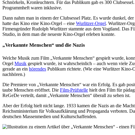
Schnörkeln, Kronleuchtern. Für das Publikum gab es 300 Clubsessel.
Programmheft waren inklusive.
Dann nahm man in einem der Clubsessel Platz. Es wurde dunkel, der
hatte das Kino eine Kino-Orgel – eine
Wurlitzer-Orgel
. Wurlitzer-Or
Firmengründer Rudolph Wurlitzer stammte aus dem Vogtland. Das Fil
Studio, in dem man die neueste Kino-Orgel erleben konnte.
„Verkannte Menschen“ und die Nazis
Welche Musik zum Film „Verkannte Menschen“ gespielt wurde, konn
Orgel
Musik
gespielt wurde, ist wahrscheinlich – auch wenn viele Zu
gerade an ein
hörendes
Publikum richtete. (Wie eine Wurlitzer Kino-O
nachhören.)
Die Premiere von „Verkannte Menschen“ war ein Erfolg. Es gab positi
taube Menschen eröffnet. Die
Film-Prüfstelle
hielt den Film für päda
ReGeDe verteilt, damit „Verkannte Menschen“ überall zu sehen ist.
Aber der Erfolg hielt nicht lange. 1933 kamen die Nazis an die Ma
Reichsministerium für Volksaufklärung und Propaganda verboten. Da
deutschen Massenmedien und Kulturschaffenden.