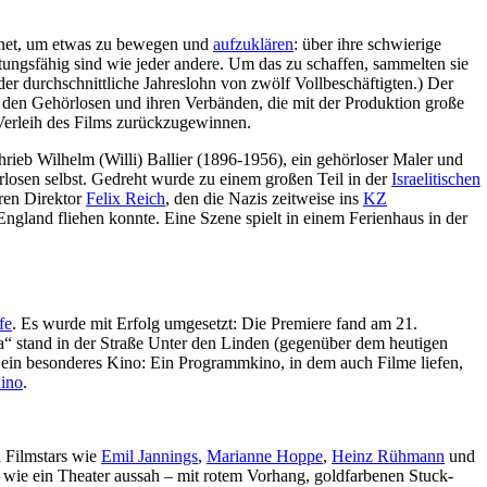
gnet, um etwas zu bewegen und
aufzuklären
: über ihre schwierige
stungsfähig sind wie jeder andere. Um das zu schaffen, sammelten sie
r durchschnittliche Jahreslohn von zwölf Vollbeschäftigten.) Der
den Gehörlosen und ihren Verbänden, die mit der Produktion große
 Verleih des Films zurückzugewinnen.
hrieb Wilhelm (Willi) Ballier (1896-1956), ein gehörloser Maler und
losen selbst. Gedreht wurde zu einem großen Teil in der
Israelitischen
ren Direktor
Felix Reich
, den die Nazis zeitweise ins
KZ
England fliehen konnte. Eine Szene spielt in einem Ferienhaus in der
fe
. Es wurde mit Erfolg umgesetzt: Die Premiere fand am 21.
“ stand in der Straße Unter den Linden (gegenüber dem heutigen
ar ein besonderes Kino: Ein Programmkino, in dem auch Filme liefen,
ino
.
 Filmstars wie
Emil Jannings
,
Marianne Hoppe
,
Heinz Rühmann
und
r wie ein Theater aussah – mit rotem Vorhang, goldfarbenen Stuck-