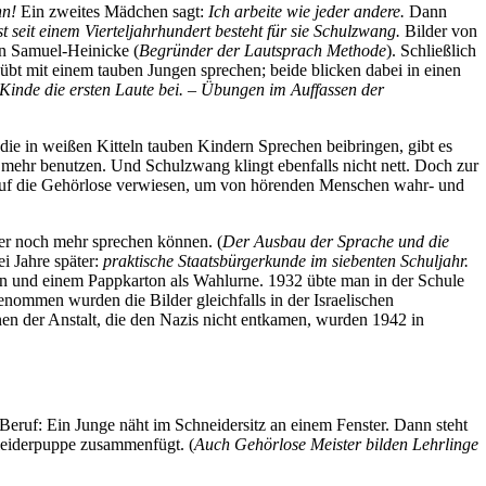
nn!
Ein zweites Mädchen sagt:
Ich arbeite wie jeder andere.
Dann
 seit einem Vierteljahrhundert besteht für sie Schulzwang.
Bilder von
n Samuel-Heinicke (
Begründer der Lautsprach Methode
). Schließlich
übt mit einem tauben Jungen sprechen; beide blicken dabei in einen
inde die ersten Laute bei. – Übungen im Auffassen der
die in weißen Kitteln tauben Kindern Sprechen beibringen, gibt es
t mehr benutzen. Und Schulzwang klingt ebenfalls nicht nett. Doch zur
 auf die Gehörlose verwiesen, um von hörenden Menschen wahr- und
mer noch mehr sprechen können. (
Der Ausbau der Sprache und die
i Jahre später:
praktische Staatsbürgerkunde im siebenten Schuljahr.
ln und einem Pappkarton als Wahlurne. 1932 übte man in der Schule
ommen wurden die Bilder gleichfalls in der Israelischen
n der Anstalt, die den Nazis nicht entkamen, wurden 1942 in
ruf: Ein Junge näht im Schneidersitz an einem Fenster. Dann steht
Kleiderpuppe zusammenfügt. (
Auch Gehörlose Meister bilden Lehrlinge