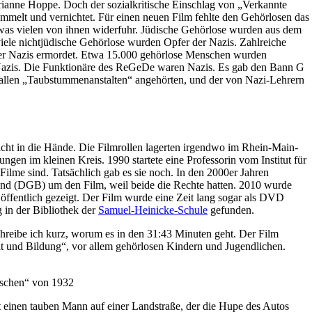
anne Hoppe. Doch der sozialkritische Einschlag von „Verkannte
melt und vernichtet. Für einen neuen Film fehlte den Gehörlosen das
was vielen von ihnen widerfuhr. Jüdische Gehörlose wurden aus dem
iele nichtjüdische Gehörlose wurden Opfer der Nazis. Zahlreiche
er Nazis ermordet. Etwa 15.000 gehörlose Menschen wurden
 Nazis. Die Funktionäre des ReGeDe waren Nazis. Es gab den Bann G
zu allen „Taubstummenanstalten“ angehörten, und der von Nazi-Lehrern
ht in die Hände. Die Filmrollen lagerten irgendwo im Rhein-Main-
gen im kleinen Kreis. 1990 startete eine Professorin vom Institut für
ilme sind. Tatsächlich gab es sie noch. In den 2000er Jahren
d (DGB) um den Film, weil beide die Rechte hatten. 2010 wurde
öffentlich gezeigt. Der Film wurde eine Zeit lang sogar als DVD
g in der Bibliothek der
Samuel-Heinicke-Schule
gefunden.
hreibe ich kurz, worum es in den 31:43 Minuten geht. Der Film
eit und Bildung“, vor allem gehörlosen Kindern und Jugendlichen.
t einen tauben Mann auf einer Landstraße, der die Hupe des Autos