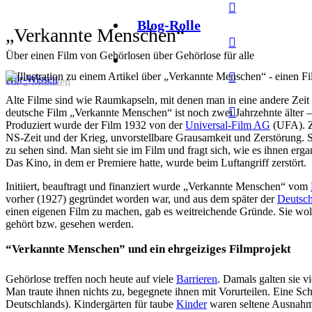
Blog-Rolle
„Verkannte Menschen“
Über einen Film von Gehörlosen über Gehörlose für alle
Hör-Wissen
vor 2 Monaten
Alte Filme sind wie Raumkapseln, mit denen man in eine andere Zeit
deutsche Film „Verkannte Menschen“ ist noch zwei Jahrzehnte älter
Produziert wurde der Film 1932 von der
Universal-Film AG
(UFA). Z
NS-Zeit und der Krieg, unvorstellbare Grausamkeit und Zerstörung. 
zu sehen sind. Man sieht sie im Film und fragt sich, wie es ihnen erg
Das Kino, in dem er Premiere hatte, wurde beim Luftangriff zerstört.
Initiiert, beauftragt und finanziert wurde „Verkannte Menschen“ vom
vorher (1927) gegründet worden war, und aus dem später der
Deutsc
einen eigenen Film zu machen, gab es weitreichende Gründe. Sie wollt
gehört bzw. gesehen werden.
“Verkannte Menschen” und ein ehrgeiziges Filmprojekt
Gehörlose treffen noch heute auf viele
Barrieren
. Damals galten sie v
Man traute ihnen nichts zu, begegnete ihnen mit Vorurteilen. Eine Schu
Deutschlands). Kindergärten für taube
Kinder
waren seltene Ausnahme