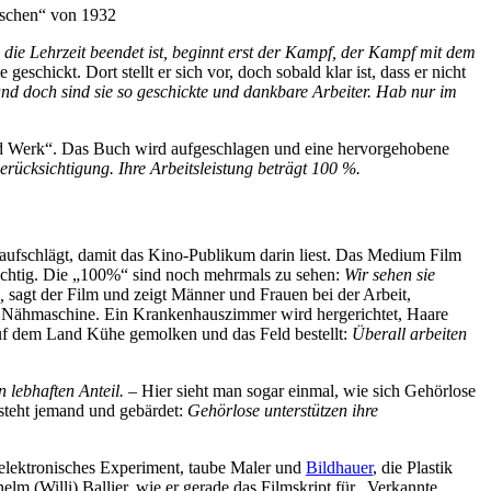
die Lehrzeit beendet ist, beginnt erst der Kampf, der Kampf mit dem
eschickt. Dort stellt er sich vor, doch sobald klar ist, dass er nicht
 und doch sind sie so geschickte und dankbare Arbeiter. Hab nur im
d Werk“. Das Buch wird aufgeschlagen und eine hervorgehobene
rücksichtigung. Ihre Arbeitsleistung beträgt 100 %.
 aufschlägt, damit das Kino-Publikum darin liest. Das Medium Film
ichtig. Die „100%“ sind noch mehrmals zu sehen:
Wir sehen sie
n,
sagt der Film und zeigt Männer und Frauen bei der Arbeit,
ine Nähmaschine. Ein Krankenhauszimmer wird hergerichtet, Haare
auf dem Land Kühe gemolken und das Feld bestellt:
Überall arbeiten
 lebhaften Anteil. –
Hier sieht man sogar einmal, wie sich Gehörlose
steht jemand und gebärdet:
Gehörlose unterstützen ihre
elektronisches Experiment, taube Maler und
Bildhauer
, die Plastik
elm (Willi) Ballier, wie er gerade das Filmskript für „Verkannte