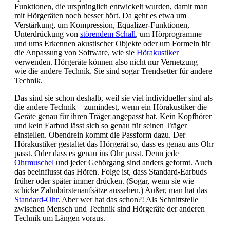
Funktionen, die ursprünglich entwickelt wurden, damit man
mit Hörgeräten noch besser hört. Da geht es etwa um
Verstärkung, um Kompression, Equalizer‐Funktionen,
Unterdrückung von
störendem Schall
, um Hörprogramme
und ums Erkennen akustischer Objekte oder um Formeln für
die Anpassung von Software, wie sie
Hörakustiker
verwenden. Hörgeräte können also nicht nur Vernetzung –
wie die andere Technik. Sie sind sogar Trendsetter für andere
Technik.
Das sind sie schon deshalb, weil sie viel individueller sind als
die andere Technik – zumindest, wenn ein Hörakustiker die
Geräte genau für ihren Träger angepasst hat. Kein Kopfhörer
und kein Earbud lässt sich so genau für seinen Träger
einstellen. Obendrein kommt die Passform dazu. Der
Hörakustiker gestaltet das Hörgerät so, dass es genau ans Ohr
passt. Oder dass es genau ins Ohr passt. Denn jede
Ohrmuschel
und jeder Gehörgang sind anders geformt. Auch
das beeinflusst das Hören. Folge ist, dass Standard-Earbuds
früher oder später immer drücken. (Sogar, wenn sie wie
schicke Zahnbürstenaufsätze aussehen.) Außer, man hat das
Standard-Ohr
. Aber wer hat das schon?! Als Schnittstelle
zwischen Mensch und Technik sind Hörgeräte der anderen
Technik um Längen voraus.