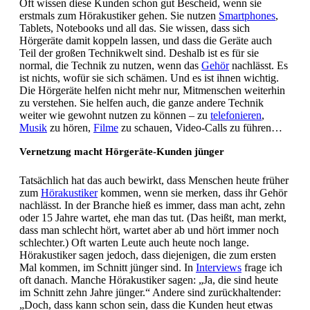
Oft wissen diese Kunden schon gut Bescheid, wenn sie
erstmals zum Hörakustiker gehen. Sie nutzen
Smartphones
,
Tablets, Notebooks und all das. Sie wissen, dass sich
Hörgeräte damit koppeln lassen, und dass die Geräte auch
Teil der großen Technikwelt sind. Deshalb ist es für sie
normal, die Technik zu nutzen, wenn das
Gehör
nachlässt. Es
ist nichts, wofür sie sich schämen. Und es ist ihnen wichtig.
Die Hörgeräte helfen nicht mehr nur, Mitmenschen weiterhin
zu verstehen. Sie helfen auch, die ganze andere Technik
weiter wie gewohnt nutzen zu können – zu
telefonieren
,
Musik
zu hören,
Filme
zu schauen, Video-Calls zu führen…
Vernetzung macht Hörgeräte-Kunden jünger
Tatsächlich hat das auch bewirkt, dass Menschen heute früher
zum
Hörakustiker
kommen, wenn sie merken, dass ihr Gehör
nachlässt. In der Branche hieß es immer, dass man acht, zehn
oder 15 Jahre wartet, ehe man das tut. (Das heißt, man merkt,
dass man schlecht hört, wartet aber ab und hört immer noch
schlechter.) Oft warten Leute auch heute noch lange.
Hörakustiker sagen jedoch, dass diejenigen, die zum ersten
Mal kommen, im Schnitt jünger sind. In
Interviews
frage ich
oft danach. Manche Hörakustiker sagen: „Ja, die sind heute
im Schnitt zehn Jahre jünger.“ Andere sind zurückhaltender:
„Doch, dass kann schon sein, dass die Kunden heut etwas