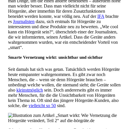
man Dinge, um die einen andere beneideten – außerdem hörte
man wieder besser. Dass man vielleicht nicht für seine
Hörgeräte, aber immerhin für deren Zusatzfunktionen
beneidet werden konnte, war völlig neu. Auf der
IFA
brachte
es
Journalisten
dazu, sich erstmals für Hörgeräte zu
interessieren und diese Produkte neu zu bewerten. „Wie cool
kann ein Hörgerät sein?“, überschrieb einer der Journalisten,
die wir informierten, seinen Artikel. Dass die Geräte anders
wahrgenommen wurden, war ein entscheidender Vorteil von
„smart“.
Smarte Vernetzung wirkt: unsichtbar und sichtbar
Seit damals hat sich was getan. Tatsächlich werden Hörgeräte
heute entspannter wahrgenommen. Es gibt zwar noch
Menschen, die – wenn sie denn Hörgeräte brauchen –
unbedingt welche wollen, die niemand sieht; die Geräte sollen
also
kleinstmöglich
sein. Doch andererseits gibt es immer
mehr Menschen, für die die Unsichtbarkeit von Hörgeräten
kein Thema ist. Oft sind das jüngere Hörgeräte-Kunden, also
solche, die
vielleicht so 50
sind.