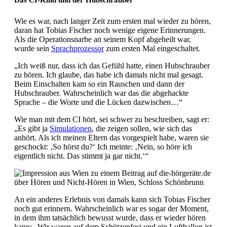
Wie es war, nach langer Zeit zum ersten mal wieder zu hören,
daran hat Tobias Fischer noch wenige eigene Erinnerungen.
Als die Operationsnarbe an seinem Kopf abgeheilt war,
wurde sein
Sprachprozessor
zum ersten Mal eingeschaltet.
„Ich weiß nur, dass ich das Gefühl hatte, einen Hubschrauber
zu hören. Ich glaube, das habe ich damals nicht mal gesagt.
Beim Einschalten kam so ein Rauschen und dann der
Hubschrauber. Wahrscheinlich war das die abgehackte
Sprache – die Worte und die Lücken dazwischen…“
Wie man mit dem CI hört, sei schwer zu beschreiben, sagt er:
„Es gibt ja
Simulationen
, die zeigen sollen, wie sich das
anhört. Als ich meinen Eltern das vorgespielt habe, waren sie
geschockt: ‚So hörst du?‘ Ich meinte: ‚Nein, so höre ich
eigentlich nicht. Das stimmt ja gar nicht.‘“
An ein anderes Erlebnis von damals kann sich Tobias Fischer
noch gut erinnern. Wahrscheinlich war es sogar der Moment,
in dem ihm tatsächlich bewusst wurde, dass er wieder hören
kann: „Wir waren auf dem Schützenfest und ein Luftballon ist