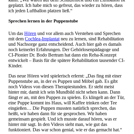
geplatzt. Ich habe mich so gefreut, das wieder zu hören, dass
ich jeden Luftballon platzen ließ.“
Sprechen lernen in der Puppenstube
Um das
Hören
und vor allem auch Verstehen und Sprechen
mit dem
Cochlea-Implantat
neu zu lernen, sind Rehabilitation
und Nachsorge ganz entscheidend. Auch hier gab es damals
noch keinerlei Erfahrungen. Der Gehörlosenpädagoge und
CI-Pionier Dr. Bodo Bertram hat dann ein Reha-Konzept
entwickelt – Basis für die spätere Rehabilitation tausender CI-
Kinder.
Das neue Hören wird spielerisch erlernt: „Das fing mit einer
Puppenstube an, in der es Puppen und Möbel gab. Es gibt
noch Videos von diesen Therapiestunden. Er steht meist
hinter mir, damit ich sein Mundbild nicht sehen kann. Dann
fängt er an, mit den Puppen zu spielen. Es klingelt an der Tür,
eine Puppe kommt ins Haus, will Kaffee trinken oder Tee
eingießen… Die Puppen mussten natürlich sprechen, das
heißt, wir haben dann für sie gesprochen. Wir haben
gemeinsam gespielt. Und ich musste darauf hören, was er
hinter mir sagt. In den Videos sieht man, wie gut das
funktioniert. Das war schon genial, wie er das gemacht hat.“