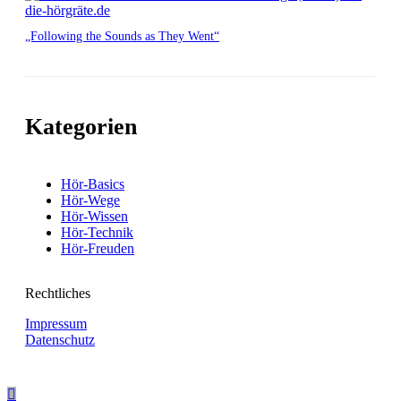
„Following the Sounds as They Went“
Kategorien
Hör-Basics
Hör-Wege
Hör-Wissen
Hör-Technik
Hör-Freuden
Rechtliches
Impressum
Datenschutz