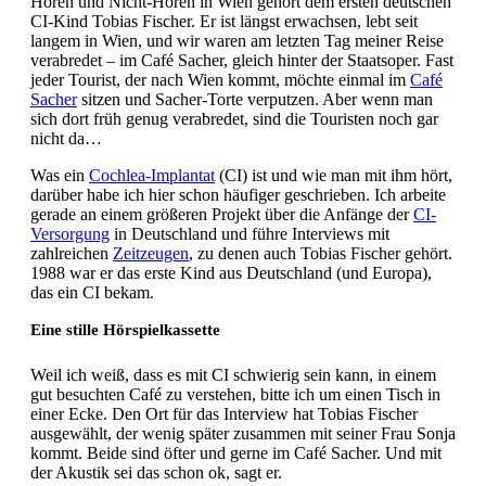
Hören und Nicht-Hören in Wien gehört dem ersten deutschen
CI-Kind Tobias Fischer. Er ist längst erwachsen, lebt seit
langem in Wien, und wir waren am letzten Tag meiner Reise
verabredet – im Café Sacher, gleich hinter der Staatsoper. Fast
jeder Tourist, der nach Wien kommt, möchte einmal im
Café
Sacher
sitzen und Sacher-Torte verputzen. Aber wenn man
sich dort früh genug verabredet, sind die Touristen noch gar
nicht da…
Was ein
Cochlea-Implantat
(CI) ist und wie man mit ihm hört,
darüber habe ich hier schon häufiger geschrieben. Ich arbeite
gerade an einem größeren Projekt über die Anfänge der
CI-
Versorgung
in Deutschland und führe Interviews mit
zahlreichen
Zeitzeugen
, zu denen auch Tobias Fischer gehört.
1988 war er das erste Kind aus Deutschland (und Europa),
das ein CI bekam.
Eine stille Hörspielkassette
Weil ich weiß, dass es mit CI schwierig sein kann, in einem
gut besuchten Café zu verstehen, bitte ich um einen Tisch in
einer Ecke. Den Ort für das Interview hat Tobias Fischer
ausgewählt, der wenig später zusammen mit seiner Frau Sonja
kommt. Beide sind öfter und gerne im Café Sacher. Und mit
der Akustik sei das schon ok, sagt er.