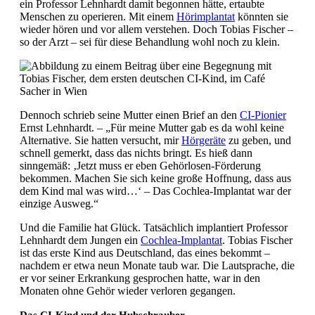
ein Professor Lehnhardt damit begonnen hätte, ertaubte
Menschen zu operieren. Mit einem
Hörimplantat
könnten sie
wieder hören und vor allem verstehen. Doch Tobias Fischer –
so der Arzt – sei für diese Behandlung wohl noch zu klein.
Dennoch schrieb seine Mutter einen Brief an den
CI-Pionier
Ernst Lehnhardt. – „Für meine Mutter gab es da wohl keine
Alternative. Sie hatten versucht, mir
Hörgeräte
zu geben, und
schnell gemerkt, dass das nichts bringt. Es hieß dann
sinngemäß: ‚Jetzt muss er eben Gehörlosen-Förderung
bekommen. Machen Sie sich keine große Hoffnung, dass aus
dem Kind mal was wird…‘ – Das Cochlea-Implantat war der
einzige Ausweg.“
Und die Familie hat Glück. Tatsächlich implantiert Professor
Lehnhardt dem Jungen ein
Cochlea-Implantat
. Tobias Fischer
ist das erste Kind aus Deutschland, das eines bekommt –
nachdem er etwa neun Monate taub war. Die Lautsprache, die
er vor seiner Erkrankung gesprochen hatte, war in den
Monaten ohne Gehör wieder verloren gegangen.
Das CI-Kind und der Hubschrauber