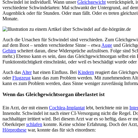
Schwindel ist individuell. Wann unser
Gleichgewicht
verrücktspielt, i
verschiedene Schwindelarten: Mal schwankt der Untergrund, auf dem ma
Augenblick oder für Stunden. Oder man fällt. Oder es treten gleichze
Monate.
Auch die Ursachen für Schwindel sind verschieden. Zum Gleichgewi
auf dem Boot – senden verschiedene Sinne – etwa
Auge
und Gleichge
Gehirn
scheitert daran, diese Widersprüche aufzulösen. Folge sind S
mehr.) Ebenso kann es sein, dass das Gleichgewichtsorgan selbst ein 
Funktionstüchtigkeit einschränkt, oder weil es beschädigt wurde oder
Auch das
Alter
hat einen Einfluss. Bei
Kindern
reagiert das Gleichgew
oder
Flugzeug
kann das zum Problem werden. Mit zunehmendem Alter
kann es zum Problem werden, dass Sinne weniger zuverlässig Informati
Wenn das Gleichgewichtsorgan überlastet ist
Ein Arzt, der mit einem
Cochlea-Implantat
lebt, berichtete mir im
Inte
Innenohr. Schwindel ist nach einer CI-Versorgung nicht die Regel. D
nachhaltiger irritiert wird. Bei diesem Arzt war es so heftig, dass er
Oberkörper
schlafen
konnte. Keine schöne Erfahrung. Doch der Arzt, 
Hörprothese
war, konnte das für sich einordnen: