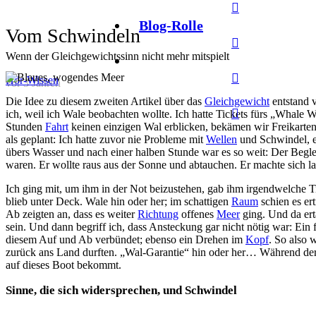
Blog-Rolle
Vom Schwindeln
Wenn der Gleichgewichtssinn nicht mehr mitspielt
Hör-Wissen
vor 3 Jahren
Die Idee zu diesem zweiten Artikel über das
Gleichgewicht
entstand 
ich, weil ich Wale beobachten wollte. Ich hatte Tickets fürs „Whale 
Stunden
Fahrt
keinen einzigen Wal erblicken, bekämen wir Freikarten
als geplant: Ich hatte zuvor nie Probleme mit
Wellen
und Schwindel, ei
übers Wasser und nach einer halben Stunde war es so weit: Der Begle
waren. Er wollte raus aus der Sonne und abtauchen. Er machte sich la
Ich ging mit, um ihm in der Not beizustehen, gab ihm irgendwelche T
blieb unter Deck. Wale hin oder her; im schattigen
Raum
schien es er
Ab zeigten an, dass es weiter
Richtung
offenes
Meer
ging. Und da ert
sein. Und dann begriff ich, dass Ansteckung gar nicht nötig war: Ein f
diesem Auf und Ab verbündet; ebenso ein Drehen im
Kopf
. So also 
zurück ans Land durften. „Wal-Garantie“ hin oder her… Während der 
auf dieses Boot bekommt.
Sinne, die sich widersprechen, und Schwindel