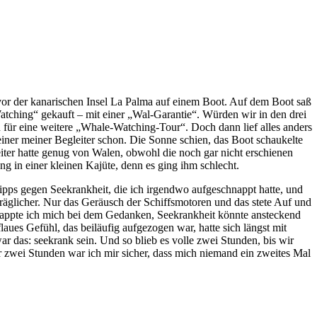
vor der kanarischen Insel La Palma auf einem Boot. Auf dem Boot saß
Watching“ gekauft – mit einer „Wal-Garantie“. Würden wir in den drei
 für eine weitere „Whale-Watching-Tour“. Doch dann lief alles anders
ner meiner Begleiter schon. Die Sonne schien, das Boot schaukelte
iter hatte genug von Walen, obwohl die noch gar nicht erschienen
ng in einer kleinen Kajüte, denn es ging ihm schlecht.
ipps gegen Seekrankheit, die ich irgendwo aufgeschnappt hatte, und
träglicher. Nur das Geräusch der Schiffsmotoren und das stete Auf und
appte ich mich bei dem Gedanken, Seekrankheit könnte ansteckend
laues Gefühl, das beiläufig aufgezogen war, hatte sich längst mit
war das: seekrank sein. Und so blieb es volle zwei Stunden, bis wir
zwei Stunden war ich mir sicher, dass mich niemand ein zweites Mal