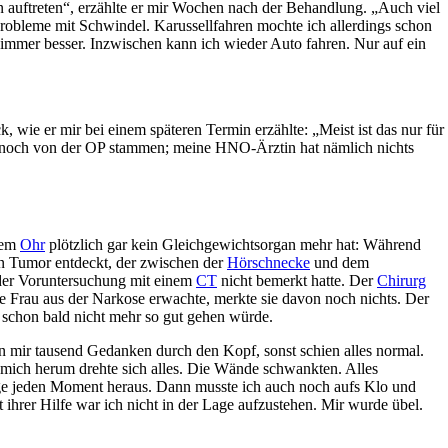
 auftreten“, erzählte er mir Wochen nach der Behandlung. „Auch viel
 Probleme mit Schwindel. Karussellfahren mochte ich allerdings schon
mmer besser. Inzwischen kann ich wieder Auto fahren. Nur auf ein
 wie er mir bei einem späteren Termin erzählte: „Meist ist das nur für
ss noch von der OP stammen; meine HNO-Ärztin hat nämlich nichts
inem
Ohr
plötzlich gar kein Gleichgewichtsorgan mehr hat: Während
gen Tumor entdeckt, der zwischen der
Hörschnecke
und dem
 der Voruntersuchung mit einem
CT
nicht bemerkt hatte. Der
Chirurg
ie Frau aus der Narkose erwachte, merkte sie davon noch nichts. Der
hr schon bald nicht mehr so gut gehen würde.
en mir tausend Gedanken durch den Kopf, sonst schien alles normal.
mich herum drehte sich alles. Die Wände schwankten. Alles
iege jeden Moment heraus. Dann musste ich auch noch aufs Klo und
 ihrer Hilfe war ich nicht in der Lage aufzustehen. Mir wurde übel.