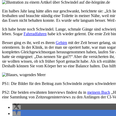
Ein halbes Jahr lang hätte alles nur geschwankt, berichtete sie: „Ich 
festhalten und brauchte ständig eine Toilette in meiner Nähe, weil mir
das Essen nicht behalten konnte. Es wurde sehr langsam besser. Weil
Ich habe heute noch Schwindel. Lange, schmale Gänge sind schwier
leben. Sogar
Fahrradfahren
habe ich wieder gelernt. Die erste Zeit bin
Besser ging es ihr, weil es ihrem
Gehirn
mit der Zeit besser gelang, 
orientieren. In der Klinik, in der man sie operiert hatte, war man soga
komplettes Gleichgewichtsorgan herausgenommen haben, laufen Sie ab
hatte sie entgegnet: „Das nennen Sie gut?!“ Aber die versicherten ihr,
sie wollten wissen, ob ich früher Sport gemacht habe. Als ich erzählte,
Deshalb können Sie vom Körper her so eine Balance halten. Das hilft 
PS1: Die Bilder für den Beitrag zum Schwindeln zeigen schwindelerr
PS2: Die beiden erwähnten Interviews findest du in
meinem Buch
„Hö
eine Sammlung von Zeitzeugeninterviews zu den Anfängen der CI-Ve