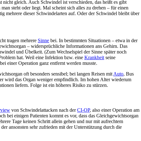
st nicht gleich. Auch Schwindel ist verschieden, das heißt es gibt
n steht oder liegt. Mal scheint sich alles zu drehen – für einen
itig mehrere dieser Schwindelarten auf. Oder der Schwindel bleibt über
cht tragen mehrere
Sinne
bei. In bestimmten Situationen – etwa in der
wichtsorgan – widersprüchliche Informationen ans Gehirn. Das
chwindel und Übelkeit. (Zum Wechselspiel der Sinne später noch
Problem hat. Weil eine Infektion bzw. eine
Krankheit
seine
 bei einer Operation ganz entfernt werden musste.
ichtsorgan oft besonders sensibel; bei langen Reisen mit
Auto
, Bus
 wird das Organ weniger empfindlich. Im hohen Alter wiederum
onen liefern. Folge ist ein höheres Risiko zu stürzen.
rview
von Schwindelattacken nach der
CI-OP
, also einer Operation am
och bei einigen Patienten kommt es vor, dass das Gleichgewichtsorgan
 mehrere Tage keinen Schritt allein gehen und nur mit aufrechtem
der ansonsten sehr zufrieden mit der Unterstützung durch die