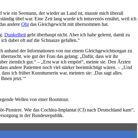
lief wie ein Seemann, der wieder an Land ist, musste mich überall
 ständig übel war. Eine Zeit lang wurde ich intravenös ernährt, weil ich
 das andere
Ohr
das Gleichgewicht mit übernommen hat.
ig.
Dunkelheit
geht überhaupt nicht. Aber ich habe gelernt, damit zu
 ich dabei oft auf die Schnauze gefallen.“
sich anhand der Informationen von nur einem Gleichgewichtsorgan zu
r überrascht, wie gut der Frau das gelang: „Dafür, dass wir ihr
er ziemlich gut.“ – „Erst war ich empört“, meinte sie. Den Ärzten
 dass andere Patienten noch viel stärker beeinträchtigt wären. – „Und
 dass ich früher Kunstturnerin war, meinten sie: ‚Das sagt alles.
Ihnen jetzt.‘“
egende Wellen von einer Bootstour.
r-Pioniere. Wie das Cochlea-Implantat (CI) nach Deutschland kam“,
rsorgung in der Bundesrepublik.