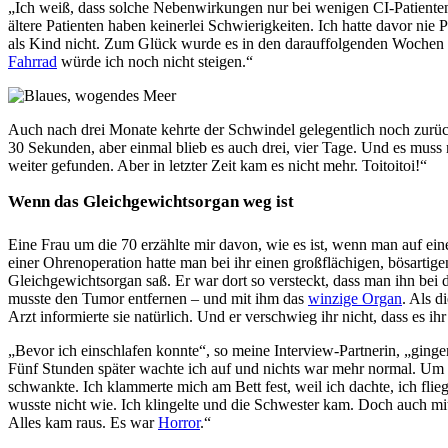
„Ich weiß, dass solche Nebenwirkungen nur bei wenigen CI-Patienten
ältere Patienten haben keinerlei Schwierigkeiten. Ich hatte davor nie
als Kind nicht. Zum Glück wurde es in den darauffolgenden Wochen i
Fahrrad
würde ich noch nicht steigen.“
Auch nach drei Monate kehrte der Schwindel gelegentlich noch zurück,
30 Sekunden, aber einmal blieb es auch drei, vier Tage. Und es mu
weiter gefunden. Aber in letzter Zeit kam es nicht mehr. Toitoitoi!“
Wenn das Gleichgewichtsorgan weg ist
Eine Frau um die 70 erzählte mir davon, wie es ist, wenn man auf e
einer Ohrenoperation hatte man bei ihr einen großflächigen, bösarti
Gleichgewichtsorgan saß. Er war dort so versteckt, dass man ihn bei
musste den Tumor entfernen – und mit ihm das
winzige Organ
. Als d
Arzt informierte sie natürlich. Und er verschwieg ihr nicht, dass es i
„Bevor ich einschlafen konnte“, so meine Interview-Partnerin, „ging
Fünf Stunden später wachte ich auf und nichts war mehr normal. Um 
schwankte. Ich klammerte mich am Bett fest, weil ich dachte, ich fl
wusste nicht wie. Ich klingelte und die Schwester kam. Doch auch mit
Alles kam raus. Es war
Horror
.“