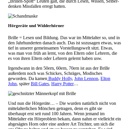
„Brillen-Spott“ Leuten galt, die durch Lesen, Wissen, Selber-
denken Missfallen erregt hatten.
Hörgeräte und Widderhörner
Brille = Lesen und Bildung. Das war im Mittelalter so, und in
den Jahrhunderten danach auch. Das ist sozusagen etwas, was
tief in unserer gemeinsamen Vorstellungswelt sitzt. Etwas,
was man von früh an lernt, von den Eltern oder Lehrern, die
es von ihren Eltern oder Lehrern gelernt haben usw.
Irgendwann in den 50ern, 60ern, 70ern ist aus der Brille
außerdem noch was Schickes, Schräges, Modisches
geworden. Da kamen
Buddy Holly
,
John Lennon
,
Elton
John
, später
Bill Gates
,
Harry Potter
…
Und nun die Hörgeräte… – Die wurden natürlich nicht von
mittelalterlichen Mönchen getragen, denn es gibt sie
überhaupt erst seit rund 100 Jahren. Wenn jemand im
Mittelalter ein Hörproblem bekam, dann nahm er vielleicht ein
abgesägtes Horn oder eine andere Art Trichter, um sich die