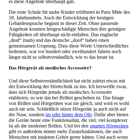
es diese Angebote überhaupt gab.
Die erste Schule für taube Kinder eröffnetet in Paris Mitte des
18. Jahrhunderts. Auch die Entwicklung der heutigen
Gebärdensprache beginnt in dieser Zeit. Ohne passende
Angebote konnten hörgeschädigte Menschen ihre geistigen
Fähigkeiten oft überhaupt nicht entfalten. Das englische
„deaf“ (taub) und das deutsche „doof“ haben einen
gemeinsamen Ursprung. Dass diese Worte Unterschiedliches
bedeuten, war vor hundert oder zweihundert Jahren noch
längst nicht so selbstverständlich, wie es das heute ist.
Das Hörgerät als modisches Accessoire?
Und diese Selbstverständlichkeit hat nicht zuletzt etwas mit
der Entwicklung der Hörtechnik zu tun. Ich bezweifle zwar,
dass sich Hörgeräte jemals als modisches Accessoire
etablieren, so wie das bei Brillen geschehen ist. Das Image
von Brillen und Hörgeräten war nie gleich, und wird es wohl
auch nie sein. Schließlich sitzen Hörgeräte ja auch nicht auf
der Nase, sondern
im oder hinter dem Ohr
. Dafür aber bieten
die Geräte heute eine Funktionalität, die viel, viel komplexer
ist als die moderner Brillen. Und bei den
smarten Hörgeräten
gibt es außerdem immer mehr Zusatzfunktionen, die auch
Menschen mit intaktem Gehör gerne hätten. Und auch wenn