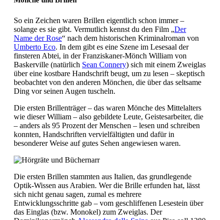
So ein Zeichen waren Brillen eigentlich schon immer –
solange es sie gibt. Vermutlich kennst du den Film „
Der
Name der Rose
“ nach dem historischen Kriminalroman von
Umberto Eco
. In dem gibt es eine Szene im Lesesaal der
finsteren Abtei, in der Franziskaner-Mönch William von
Baskerville (natürlich
Sean Connery
) sich mit einem Zweiglas
über eine kostbare Handschrift beugt, um zu lesen – skeptisch
beobachtet von den anderen Mönchen, die über das seltsame
Ding vor seinen Augen tuscheln.
Die ersten Brillenträger – das waren Mönche des Mittelalters
wie dieser William – also gebildete Leute, Geistesarbeiter, die
– anders als 95 Prozent der Menschen – lesen und schreiben
konnten, Handschriften vervielfältigten und dafür in
besonderer Weise auf gutes Sehen angewiesen waren.
Die ersten Brillen stammten aus Italien, das grundlegende
Optik-Wissen aus Arabien. Wer die Brille erfunden hat, lässt
sich nicht genau sagen, zumal es mehrere
Entwicklungsschritte gab – vom geschliffenen Lesestein über
das Einglas (bzw. Monokel) zum Zweiglas. Der