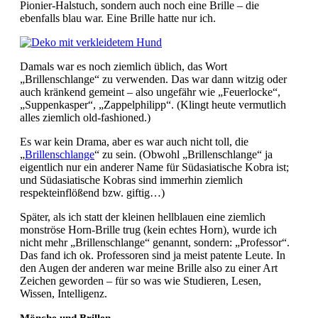
Pionier-Halstuch, sondern auch noch eine Brille – die
ebenfalls blau war. Eine Brille hatte nur ich.
Damals war es noch ziemlich üblich, das Wort
„Brillenschlange“ zu verwenden. Das war dann witzig oder
auch kränkend gemeint – also ungefähr wie „Feuerlocke“,
„Suppenkasper“, „Zappelphilipp“. (Klingt heute vermutlich
alles ziemlich old-fashioned.)
Es war kein Drama, aber es war auch nicht toll, die
„
Brillenschlange
“ zu sein. (Obwohl „Brillenschlange“ ja
eigentlich nur ein anderer Name für Südasiatische Kobra ist;
und Südasiatische Kobras sind immerhin ziemlich
respekteinflößend bzw. giftig…)
Später, als ich statt der kleinen hellblauen eine ziemlich
monströse Horn-Brille trug (kein echtes Horn), wurde ich
nicht mehr „Brillenschlange“ genannt, sondern: „Professor“.
Das fand ich ok. Professoren sind ja meist patente Leute. In
den Augen der anderen war meine Brille also zu einer Art
Zeichen geworden – für so was wie Studieren, Lesen,
Wissen, Intelligenz.
Mönche und Brillen