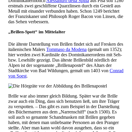
Dominikanermönch
Alessandro della Spina
aus Pisa soll 1280
erstmals zwei geschliffene Quarzlinsen durch ein Gestell aus
Metall mit einander verbunden haben. Schon 1249 berichtet
der Franziskaner und Philosoph Roger Bacon von Linsen, die
das Sehen verbessern.
„Brillen-Spott“ im Mittelalter
Die älteste Darstellung von Brillen findet sich auf Fresken des
italienischen Malers
Tommaso da Modena
(gemalt um 1352);
hier werden zwei Kardinäle des Dominikanerordens mit Seh-
bzw. Lesehilfe gezeigt. Das älteste Brillenbild nördlich der
Alpen ist der sogenannte „Brillenapostel“ des Altars der
Stadtkirche von Bad Wildungen, gemalt um 1403 von
Conrad
von Soest
.
Brille war also immer gleich Bildung. Später war die Brille
zwar auch ein Ding, dass sich benutzen ließ, um ihre Träger
zu verspotten. – Das gibt es zum Beispiel in der Darstellung
des Büchernarren aus dem „Narrenschiff“ (nach 1500). Es
soll auch so genannte Schandmasken mit Brillen gegeben
haben, mit denen man unliebsame Personen an den Pranger
stellte. Aber man kann wohl davon ausgehen, dass so ein