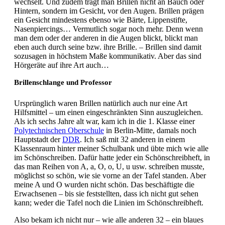
wechselt. Und zudem trägt man Brillen nicht an Bauch oder
Hintern, sondern im Gesicht, vor den Augen. Brillen prägen
ein Gesicht mindestens ebenso wie Bärte, Lippenstifte,
Nasenpiercings… Vermutlich sogar noch mehr. Denn wenn
man dem oder der anderen in die Augen blickt, blickt man
eben auch durch seine bzw. ihre Brille. – Brillen sind damit
sozusagen in höchstem Maße kommunikativ. Aber das sind
Hörgeräte auf ihre Art auch…
Brillenschlange und Professor
Ursprünglich waren Brillen natürlich auch nur eine Art
Hilfsmittel – um einen eingeschränkten Sinn auszugleichen.
Als ich sechs Jahre alt war, kam ich in die 1. Klasse einer
Polytechnischen Oberschule
in Berlin-Mitte, damals noch
Hauptstadt der
DDR
. Ich saß mit 32 anderen in einem
Klassenraum hinter meiner Schulbank und übte mich wie alle
im Schönschreiben. Dafür hatte jeder ein Schönschreibheft, in
das man Reihen von A, a, O, o, U, u usw. schreiben musste,
möglichst so schön, wie sie vorne an der Tafel standen. Aber
meine A und O wurden nicht schön. Das beschäftigte die
Erwachsenen – bis sie feststellten, dass ich nicht gut sehen
kann; weder die Tafel noch die Linien im Schönschreibheft.
Also bekam ich nicht nur – wie alle anderen 32 – ein blaues