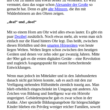
ans Ohr zu halten und etwas besser zu verstehen. Es wird
vermutet, dass das sogar schon
Alexander der Große
so
gemacht hat. Denn es gibt
alte Münzen
, die ihn mit
Widderhörnern an den Ohren zeigen.
„deaf“ und „doof“
Mit so einem Horn am Ohr wird alles etwas lauter. Es gibt ein
paar
Dezibel
zusätzlich. Noch etwas mehr, als wenn man sich
einfach nur die Hand hinters Ohr legt. Das heißt, zwischen
diesen Hörhilfen und den
smarten Hörgeräten
von heute
liegen Welten. Welten liegen schon zwischen den heutigen
Geräten und denen vor zehn oder gar zwanzig Jahren. Mitte
der 90er gab es die ersten digitalen Geräte – eine Revolution
und zugleich Ausgangspunkt für rasant fortschreitende
Entwicklungen.
Wenn man jedoch im Mittelalter und in den Jahrhunderten
danach nicht gut hören konnte, sah es auch mit den zur
Verfügung stehenden Hilfsmitteln ziemlich traurig aus. Man
blieb erheblich eingeschränkt im Umgang mit anderen. Als
Zeichen von Bildung und Intelligenz war ein Hörrohr
ungeeignet. Gebärdensprache gab es zwar schon in der
Antike. Aber spezielle Bildungsangebote für hörgeschädigte
Kinder blieben ein Privileg weniger reicher Familien, soweit