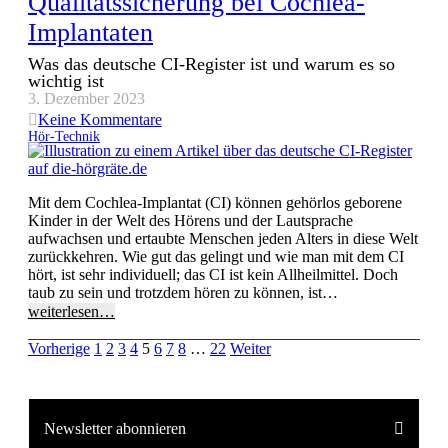
Qualitätssicherung bei Cochlea-
Implantaten
Was das deutsche CI-Register ist und warum es so
wichtig ist
3. Dezember 2023
Keine Kommentare
Hör-Technik
Mit dem Cochlea-Implantat (CI) können gehörlos geborene
Kinder in der Welt des Hörens und der Lautsprache
aufwachsen und ertaubte Menschen jeden Alters in diese Welt
zurückkehren. Wie gut das gelingt und wie man mit dem CI
hört, ist sehr individuell; das CI ist kein Allheilmittel. Doch
taub zu sein und trotzdem hören zu können, ist…
weiterlesen…
Vorherige
1
2
3
4
5
6
7
8
…
22
Weiter
Newsletter abonnieren