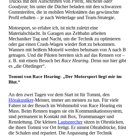
Trucks mit den Aufschriften von
Pirelli, Michelin oder
Goodyear,
bis unter die Dächer beladen mit den schwarzen
Gummireifen, die in mobilen Werkstätten das gewünschte
Profil erhalten – je nach Wetterlage und Team-Strategie.
Motorsport, so erfahre ich, ist nicht zuletzt eine
Materialschlacht. In Garagen aus Zeltbahn arbeiten
Mechaniker Tag und Nacht, um die Technik zu optimieren
oder gar einen Crash-Wagen wieder flott zu bekommen.
Wannen mit heißem Motoröl werden behutsam von A nach B
getragen. Und die Piloten bereiten sich auf das Rennen vor –
z. B. mit einem Besuch bei
Race Hearing
. Denn nur hier gibt
es „die Ohrdinger“.
Tommi von Race Hearing: „Der Motorsport liegt mir im
Blut.“
An den zwei Tagen vor dem Start ist für Tommi, den
Hörakustiker
-Meister, immer am meisten zu tun. Für viele
Fahrer ist der Besuch im Wohnmobil von Race Hearing ein
Muss. Beim Rennen tragen sie ein Kommunikationssystem,
sind permanent in Kontakt mit Box, Teammanager und
Rennleitung. Die kleinen
Lautsprecher
sitzen in Ohrstücken,
die ihnen Tommi vor Ort fertigt. Er nimmt Ohrabdrücke, fräst
die Schalen und repariert. Die Anpassung der Technik