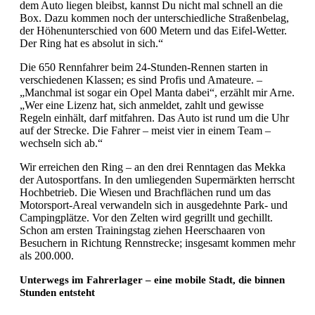
dem Auto liegen bleibst, kannst Du nicht mal schnell an die
Box. Dazu kommen noch der unterschiedliche Straßenbelag,
der Höhenunterschied von 600 Metern und das Eifel-Wetter.
Der Ring hat es absolut in sich.“
Die 650 Rennfahrer beim 24-Stunden-Rennen starten in
verschiedenen Klassen; es sind Profis und Amateure. –
„Manchmal ist sogar ein Opel Manta dabei“, erzählt mir Arne.
„Wer eine Lizenz hat, sich anmeldet, zahlt und gewisse
Regeln einhält, darf mitfahren. Das Auto ist rund um die Uhr
auf der Strecke. Die Fahrer – meist vier in einem Team –
wechseln sich ab.“
Wir erreichen den Ring – an den drei Renntagen das Mekka
der Autosportfans. In den umliegenden Supermärkten herrscht
Hochbetrieb. Die Wiesen und Brachflächen rund um das
Motorsport-Areal verwandeln sich in ausgedehnte Park- und
Campingplätze. Vor den Zelten wird gegrillt und gechillt.
Schon am ersten Trainingstag ziehen Heerschaaren von
Besuchern in Richtung Rennstrecke; insgesamt kommen mehr
als 200.000.
Unterwegs im Fahrerlager – eine mobile Stadt, die binnen
Stunden entsteht