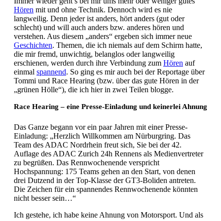
Immer wieder geht’s bei mir ums mehr oder weniger gutes
Hören
mit und ohne Technik. Dennoch wird es nie
langweilig. Denn jeder ist anders, hört anders (gut oder
schlecht) und will auch anders bzw. anderes hören und
verstehen. Aus diesem „anders“ ergeben sich immer neue
Geschichten
. Themen, die ich niemals auf dem Schirm hatte,
die mir fremd, unwichtig, belanglos oder langweilig
erschienen, werden durch ihre Verbindung zum
Hören
auf
einmal
spannend
. So ging es mir auch bei der Reportage über
Tommi und Race Hearing (bzw. über das gute Hören in der
„grünen Hölle“), die ich hier in zwei Teilen blogge.
Race Hearing – eine Presse-Einladung und keinerlei Ahnung
Das Ganze begann vor ein paar Jahren mit einer Presse-
Einladung: „Herzlich Willkommen am Nürburgring. Das
Team des ADAC Nordrhein freut sich, Sie bei der 42.
Auflage des ADAC Zurich 24h Rennens als Medienvertreter
zu begrüßen. Das Rennwochenende verspricht
Hochspannung: 175 Teams gehen an den Start, von denen
drei Dutzend in der Top-Klasse der GT3-Boliden antreten.
Die Zeichen für ein spannendes Rennwochenende könnten
nicht besser sein…“
Ich gestehe, ich habe keine Ahnung von Motorsport. Und als