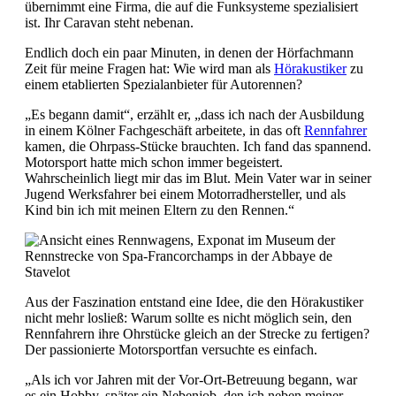
übernimmt eine Firma, die auf die Funksysteme spezialisiert
ist. Ihr Caravan steht nebenan.
Endlich doch ein paar Minuten, in denen der Hörfachmann
Zeit für meine Fragen hat: Wie wird man als
Hörakustiker
zu
einem etablierten Spezialanbieter für Autorennen?
„Es begann damit“, erzählt er, „dass ich nach der Ausbildung
in einem Kölner Fachgeschäft arbeitete, in das oft
Rennfahrer
kamen, die Ohrpass-Stücke brauchten. Ich fand das spannend.
Motorsport hatte mich schon immer begeistert.
Wahrscheinlich liegt mir das im Blut. Mein Vater war in seiner
Jugend Werksfahrer bei einem Motorradhersteller, und als
Kind bin ich mit meinen Eltern zu den Rennen.“
Aus der Faszination entstand eine Idee, die den Hörakustiker
nicht mehr losließ: Warum sollte es nicht möglich sein, den
Rennfahrern ihre Ohrstücke gleich an der Strecke zu fertigen?
Der passionierte Motorsportfan versuchte es einfach.
„Als ich vor Jahren mit der Vor-Ort-Betreuung begann, war
es ein Hobby, später ein Nebenjob, den ich neben meiner