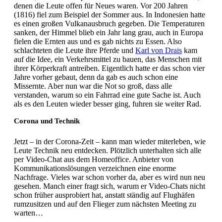
denen die Leute offen für Neues waren. Vor 200 Jahren
(1816) fiel zum Beispiel der Sommer aus. In Indonesien hatte
es einen großen Vulkanausbruch gegeben. Die Temperaturen
sanken, der Himmel blieb ein Jahr lang grau, auch in Europa
fielen die Ernten aus und es gab nichts zu Essen. Also
schlachteten die Leute ihre Pferde und
Karl von Drais
kam
auf die Idee, ein Verkehrsmittel zu bauen, das Menschen mit
ihrer Körperkraft antreiben. Eigentlich hatte er das schon vier
Jahre vorher gebaut, denn da gab es auch schon eine
Missernte. Aber nun war die Not so groß, dass alle
verstanden, warum so ein Fahrrad eine gute Sache ist. Auch
als es den Leuten wieder besser ging, fuhren sie weiter Rad.
Corona und Technik
Jetzt – in der Corona-Zeit – kann man wieder miterleben, wie
Leute Technik neu entdecken. Plötzlich unterhalten sich alle
per Video-Chat aus dem Homeoffice. Anbieter von
Kommunikationslösungen verzeichnen eine enorme
Nachfrage. Vieles war schon vorher da, aber es wird nun neu
gesehen. Manch einer fragt sich, warum er Video-Chats nicht
schon früher ausprobiert hat, anstatt ständig auf Flughäfen
rumzusitzen und auf den Flieger zum nächsten Meeting zu
warten…