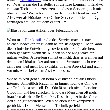
so: „Was, wenn die Hersteller auf die Idee kommen, irgendwo
ein paar Techniker hinzusetzen, die diesen Service gleich mit
übernehmen? Wozu braucht man dann noch Hörakustiker?
Also, wer als Hörakustiker Online-Service anbietet, der sägt
sozusagen am Ast, auf dem er sitzt…“
Wenn man
Hörakustiker
, die den Service machen, nach
solchen Bedenken fragt, dann halten sie dagegen: „Man kann
die technische Entwicklung sowieso nicht zurückdrehen,
schon gar nicht, wenn die Kunden solche Möglichkeiten
nutzen wollen. Außerdem stimmt es nicht, dass es weniger auf
den guten Hörakustiker ankommt und Vertrauen nicht mehr
zählt, nur weil mein Hörakustiker in einer App sitzt und nicht
vor mir. Auch bei einem Arzt wäre es so.“
Wie beim Arzt geht auch beim Akustiker nicht alles übers
Internet. Schließlich braucht man immer noch das Ohr, das
zur Technik passen soll. Das Ohr lässt sich nicht über eine
Cloud hin und her schicken. Und dass Menschen oft mehr
brauchen als virtuelle Kontakte, lässt sich jetzt in der Corona-
Zeit auch gut feststellen. Wir sind eben recht kompliziert
gestrickt… Damit Mensch und Technik perfekt
zusammenpassen, zählt Psychologie. Es geht um das Training