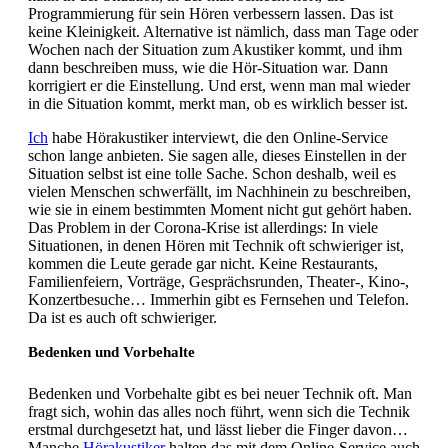
Programmierung für sein Hören verbessern lassen. Das ist
keine Kleinigkeit. Alternative ist nämlich, dass man Tage oder
Wochen nach der Situation zum Akustiker kommt, und ihm
dann beschreiben muss, wie die Hör-Situation war. Dann
korrigiert er die Einstellung. Und erst, wenn man mal wieder
in die Situation kommt, merkt man, ob es wirklich besser ist.
Ich
habe Hörakustiker interviewt, die den Online-Service
schon lange anbieten. Sie sagen alle, dieses Einstellen in der
Situation selbst ist eine tolle Sache. Schon deshalb, weil es
vielen Menschen schwerfällt, im Nachhinein zu beschreiben,
wie sie in einem bestimmten Moment nicht gut gehört haben.
Das Problem in der Corona-Krise ist allerdings: In viele
Situationen, in denen Hören mit Technik oft schwieriger ist,
kommen die Leute gerade gar nicht. Keine Restaurants,
Familienfeiern, Vorträge, Gesprächsrunden, Theater-, Kino-,
Konzertbesuche… Immerhin gibt es Fernsehen und Telefon.
Da ist es auch oft schwieriger.
Bedenken und Vorbehalte
Bedenken und Vorbehalte gibt es bei neuer Technik oft. Man
fragt sich, wohin das alles noch führt, wenn sich die Technik
erstmal durchgesetzt hat, und lässt lieber die Finger davon…
Manche
Hörakustiker
halten das mit dem Online-Service auch