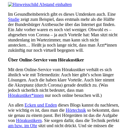
Im Gesundheitsbereich gibt es dieses Umdenken auch. Eine
Studie
zeigt zum Beispiel, dass erstmals mehr als die Hälfte
der Bundesbürger Arztbesuche über das Internet gut finden.
Ein Jahr vorher waren es noch viel weniger. Obwohl es –
abgesehen von Corona – ja auch Vorteile hat: Man sitzt nicht
stundenlang im Wartezimmer, man kann sich nicht
anstecken… Heißt ja noch lange nicht, dass man Ärzt*innen
zukünftig nur noch virtuell begegnen will.
Über Online-Service vom Hörakustiker
Mit dem Online-Service vom Hörakustiker verhält es sich
ähnlich wie mit Telemedizin: Auch hier gibt’s schon länger
Lösungen. Auch die haben klare Vorteile. Auch hier nimmt
die Akzeptanz (durch Corona) gerade deutlich zu. (Was
jedoch sicherlich nicht bedeutet, dass man
Hörakustiker*innen
nur noch online besuchen will.)
An allen
Ecken und Enden
dieses Blogs kannst du nachlesen,
wie wichtig es ist, dass man die
Hörtechnik
so bekommt, dass
sie genau zu einem passt. Bei Hörgeräten ist das die Aufgabe
von
Hörakustikern
. Sie sorgen dafür, dass die Technik perfekt
am bzw. im Ohr
sitzt und nicht drückt. Und sie müssen die