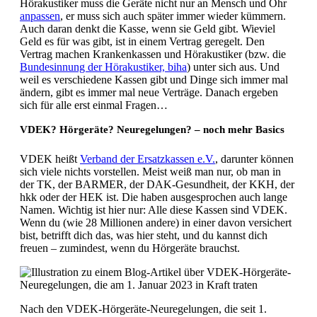
Hörakustiker muss die Geräte nicht nur an Mensch und Ohr
anpassen
, er muss sich auch später immer wieder kümmern.
Auch daran denkt die Kasse, wenn sie Geld gibt. Wieviel
Geld es für was gibt, ist in einem Vertrag geregelt. Den
Vertrag machen Krankenkassen und Hörakustiker (bzw. die
Bundesinnung der Hörakustiker, biha
) unter sich aus. Und
weil es verschiedene Kassen gibt und Dinge sich immer mal
ändern, gibt es immer mal neue Verträge. Danach ergeben
sich für alle erst einmal Fragen…
VDEK? Hörgeräte? Neuregelungen? – noch mehr Basics
VDEK heißt
Verband der Ersatzkassen e.V.
, darunter können
sich viele nichts vorstellen. Meist weiß man nur, ob man in
der TK, der BARMER, der DAK-Gesundheit, der KKH, der
hkk oder der HEK ist. Die haben ausgesprochen auch lange
Namen. Wichtig ist hier nur: Alle diese Kassen sind VDEK.
Wenn du (wie 28 Millionen andere) in einer davon versichert
bist, betrifft dich das, was hier steht, und du kannst dich
freuen – zumindest, wenn du Hörgeräte brauchst.
Nach den VDEK-Hörgeräte-Neuregelungen, die seit 1.