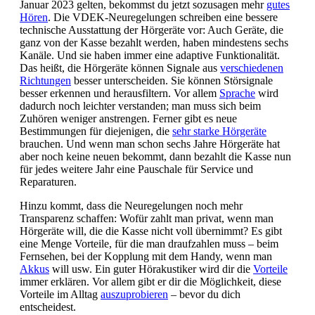
Januar 2023 gelten, bekommst du jetzt sozusagen mehr
gutes
Hören
. Die VDEK-Neuregelungen schreiben eine bessere
technische Ausstattung der Hörgeräte vor: Auch Geräte, die
ganz von der Kasse bezahlt werden, haben mindestens sechs
Kanäle. Und sie haben immer eine adaptive Funktionalität.
Das heißt, die Hörgeräte können Signale aus
verschiedenen
Richtungen
besser unterscheiden. Sie können Störsignale
besser erkennen und herausfiltern. Vor allem
Sprache
wird
dadurch noch leichter verstanden; man muss sich beim
Zuhören weniger anstrengen. Ferner gibt es neue
Bestimmungen für diejenigen, die
sehr starke Hörgeräte
brauchen. Und wenn man schon sechs Jahre Hörgeräte hat
aber noch keine neuen bekommt, dann bezahlt die Kasse nun
für jedes weitere Jahr eine Pauschale für Service und
Reparaturen.
Hinzu kommt, dass die Neuregelungen noch mehr
Transparenz schaffen: Wofür zahlt man privat, wenn man
Hörgeräte will, die die Kasse nicht voll übernimmt? Es gibt
eine Menge Vorteile, für die man draufzahlen muss – beim
Fernsehen, bei der Kopplung mit dem Handy, wenn man
Akkus
will usw. Ein guter Hörakustiker wird dir die
Vorteile
immer erklären. Vor allem gibt er dir die Möglichkeit, diese
Vorteile im Alltag
auszuprobieren
– bevor du dich
entscheidest.