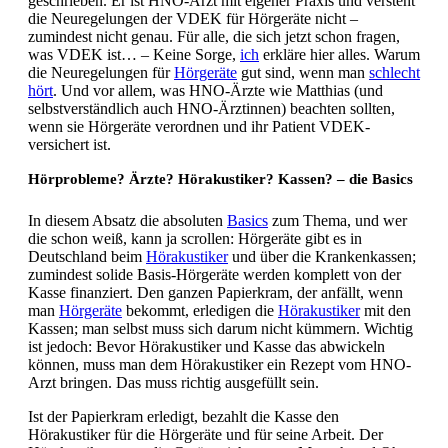
geschrieben. Er ist HNO-Arzt mit eigener Praxis und versteht
die Neuregelungen der VDEK für Hörgeräte nicht –
zumindest nicht genau. Für alle, die sich jetzt schon fragen,
was VDEK ist… – Keine Sorge,
ich
erkläre hier alles. Warum
die Neuregelungen für
Hörgeräte
gut sind, wenn man
schlecht
hört
. Und vor allem, was HNO-Ärzte wie Matthias (und
selbstverständlich auch HNO-Ärztinnen) beachten sollten,
wenn sie Hörgeräte verordnen und ihr Patient VDEK-
versichert ist.
Hörprobleme? Ärzte? Hörakustiker? Kassen? – die Basics
In diesem Absatz die absoluten
Basics
zum Thema, und wer
die schon weiß, kann ja scrollen: Hörgeräte gibt es in
Deutschland beim
Hörakustiker
und über die Krankenkassen;
zumindest solide Basis-Hörgeräte werden komplett von der
Kasse finanziert. Den ganzen Papierkram, der anfällt, wenn
man
Hörgeräte
bekommt, erledigen die
Hörakustiker
mit den
Kassen; man selbst muss sich darum nicht kümmern. Wichtig
ist jedoch: Bevor Hörakustiker und Kasse das abwickeln
können, muss man dem Hörakustiker ein Rezept vom HNO-
Arzt bringen. Das muss richtig ausgefüllt sein.
Ist der Papierkram erledigt, bezahlt die Kasse den
Hörakustiker für die Hörgeräte und für seine Arbeit. Der