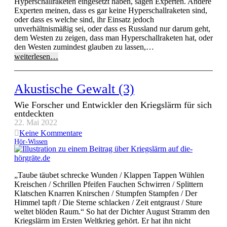
Hyperschallraketen eingesetzt haben, sagen Experten. Andere
Experten meinen, dass es gar keine Hyperschallraketen sind,
oder dass es welche sind, ihr Einsatz jedoch
unverhältnismäßig sei, oder dass es Russland nur darum geht,
dem Westen zu zeigen, dass man Hyperschallraketen hat, oder
den Westen zumindest glauben zu lassen,…
weiterlesen…
Akustische Gewalt (3)
Wie Forscher und Entwickler den Kriegslärm für sich
entdeckten
22. Mai 2022
Keine Kommentare
Hör-Wissen
„Taube täubet schrecke Wunden / Klappen Tappen Wühlen
Kreischen / Schrillen Pfeifen Fauchen Schwirren / Splittern
Klatschen Knarren Knirschen / Stumpfen Stampfen / Der
Himmel tapft / Die Sterne schlacken / Zeit entgraust / Sture
weltet blöden Raum.“ So hat der Dichter August Stramm den
Kriegslärm im Ersten Weltkrieg gehört. Er hat ihn nicht