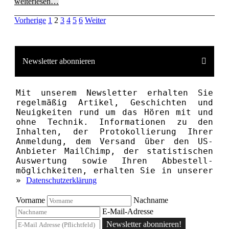
weiterlesen…
Vorherige
1
2
3
4
5
6
Weiter
Newsletter abonnieren
Mit unserem News­letter erhalten Sie
regelmäßig Artikel, Geschichten und
Neuigkeiten rund um das Hören mit und
ohne Technik. Informationen zu den
Inhalten, der Proto­kollierung Ihrer
Anmeldung, dem Versand über den US-
Anbieter MailChimp, der statistischen
Aus­wertung sowie Ihren Ab­bestell­­
möglichkeiten, erhalten Sie in unserer
»
Datenschutzerklärung
Vorname
Nachname
E-Mail-Adresse
Newsletter abonnieren!