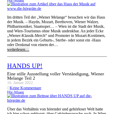
Hör-Wissen
Im dritten Teil der „Wiener Melange“ besuchen wir das Haus
der Musik. – Haydn, Mozart, Beethoven, Wiener Walzer,
Philharmoniker, Staatsoper… – Wien ist die Stadt der Musik,
und Wien-Tourismus ohne Musik undenkbar. An jeder Ecke
„Wiener-Klassik-Merch“ und Promoter in Mozart-Kostümen,
in jedem Bezirk ein Geburts-, Sterbe- oder sonst ein -Haus
oder Denkmal von einem der…
weiterlesen…
HANDS UP!
Eine stille Ausstellung voller Verständigung, Wiener
Melange Teil 2
16. Januar 2022
Keine Kommentare
Hör-Wissen
Über das Verhältnis von hörender und gehörloser Welt hatte
ich hier schon gebloggt, über Gebärdensprache auch. In Wien