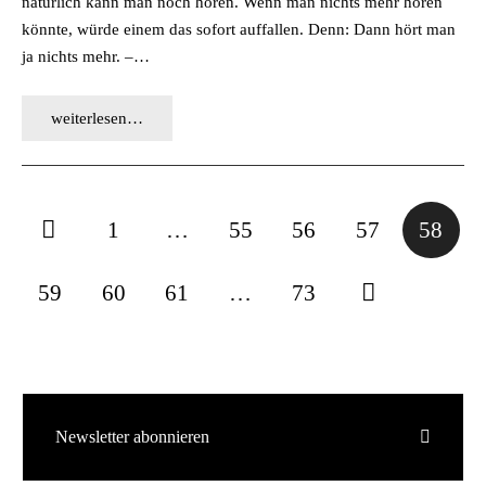
natürlich kann man noch hören. Wenn man nichts mehr hören
könnte, würde einem das sofort auffallen. Denn: Dann hört man
ja nichts mehr. –…
weiterlesen…
1
…
55
56
57
58
59
60
61
…
73
Newsletter abonnieren