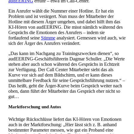
audEERING
erfuhr – etwa im Call-Center.
Ein Anrufer wählt die Nummer einer Hotline. Er hat ein
Problem und ist verärgert. Nun muss der Mitarbeiter der
Hotline mit diesem Ärger umgehen, und dabei hilft ihm das
KI-Hören von audEERING. Die misst nämlich während des
Gesprächs die Emotionen des Anrufers – indem sie
fortlaufend seine
Stimme
analysiert. Gemessen wird auch, wie
sich der Ärger des Anrufers verändert.
„Das kann im Nachgang zu Trainingszwecken dienen“, so
audEERING-Geschäftsführerin Dagmar Schuller. „Die Werte
stehen aber auch schon während des Gesprächs in Echtzeit
zur Verfügung. Der Call Center Mitarbeiter sieht das als
Kurve vor sich auf dem Bildschirm, und er kann dieses
unmittelbare Feedback für seine Gesprächsführung nutzen.“ –
Das heißt, geht die Ärger-Kurve beim Gespräch weiter nach
oben, dann führt der Mitarbeiter das Gespräch eher nicht so
gut…
Marktforschung und Autos
Wichtige Rückschlüsse liefert das KI-Hören von Emotionen
auch in der Marktforschung: „Hier lässt sich z. B. anhand
bestimmter Parameter messen, wie gut ein Proband eine