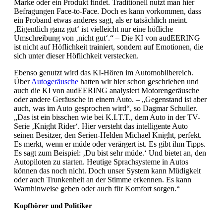
Marke oder ein Produkt findet. Traditionell nutzt man hier
Befragungen Face-to-Face. Doch es kann vorkommen, dass
ein Proband etwas anderes sagt, als er tatsächlich meint.
‚Eigentlich ganz gut‘ ist vielleicht nur eine höfliche
Umschreibung von ‚nicht gut‘.“ – Die KI von audEERING
ist nicht auf Höflichkeit trainiert, sondern auf Emotionen, die
sich unter dieser Höflichkeit verstecken.
Ebenso genutzt wird das KI-Hören im Automobilbereich.
Über
Autogeräusche
hatten wir hier schon geschrieben und
auch die KI von audEERING analysiert Motorengeräusche
oder andere Geräusche in einem Auto. – „Gegenstand ist aber
auch, was im Auto gesprochen wird“, so Dagmar Schuller.
„Das ist ein bisschen wie bei K.I.T.T., dem Auto in der TV-
Serie ‚Knight Rider‘. Hier versteht das intelligente Auto
seinen Besitzer, den Serien-Helden Michael Knight, perfekt.
Es merkt, wenn er müde oder verärgert ist. Es gibt ihm Tipps.
Es sagt zum Beispiel: ‚Du bist sehr müde.‘ Und bietet an, den
Autopiloten zu starten. Heutige Sprachsysteme in Autos
können das noch nicht. Doch unser System kann Müdigkeit
oder auch Trunkenheit an der Stimme erkennen. Es kann
Warnhinweise geben oder auch für Komfort sorgen.“
Kopfhörer und Politiker