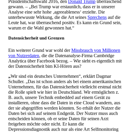
Präsidentschaftswahl 2016, den
Donald Trump
überraschend
gewann. – „Bei Trump war erstaunlich, dass er in unserer
Analyse eine sehr hohe ‚agreeableness‘ erzielte. Die
unterbewusste Wirkung, die die Art seines
Sprechens
auf die
Leute hat, war überraschend positiv. Es kann ein Grund sein,
warum er die Wahl gewonnen hat.“
Datensicherheit und Grenzen
Ein weiterer Grund war wohl der
Missbrauch von Millionen
von Nutzerdaten
, die die Datenanalyse-Firma Cambridge
Analytica über Facebook bezog. – Wie sieht es eigentlich mit
der Datensicherheit bim KI-Hören aus?
„
Wir sind ein deutsches Unternehmen“, erklärt Dagmar
Schuller. „Das ist schon anders als bei einem amerikanischen
Unternehmen, für das Datensicherheit vielleicht erstmal nicht
die Rolle spielt wie hier in Deutschland. Wir ermöglichen z.
B. auch, unsere Technik embedded auf einem Gerät zu
installieren, ohne dass die Daten in eine Cloud wandern, aus
der sie abgegriffen werden könnten. So erhält der Nutzer die
Daten bei sich auf seinem Endgerät. Der Nutzer muss auch
entscheiden können, ob er seine Daten für seinen Arzt
freigeben möchte oder nicht. Er kann die
Depressionsdiagnostik auch nur als eine Art Selfmonitoring