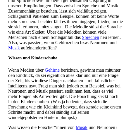
und Sprache sowie um deren gemeinsamen Ursprung in
unseren Empfindungen. Dass zwischen Sprache und Musik
Zusammenhänge bestehen, lässt sich vielfältig zeigen.
Schlaganfall-Patienten zum Beispiel können oft keine Worte
mehr sprechen. Leichter fällt es ihnen hingegen, Lieder, an die
sie sich erinnern, mitzusingen. Die Melodie stützt die Sprache
wie eine Art Skelett. Über die Melodien können viele
Menschen nach einem Schlaganfall das
Sprechen
neu lernen.
Also, was passiert, wenn Gehirnzellen bzw. Neuronen und
Musik
aufeinandertreffen?
Wissen und Kinderschuhe
Wenn Medien über
Gehirne
berichten, gewinnt man mitunter
den Eindruck, da sei eigentlich alles klar und nur eine Frage
der Zeit, bis wir diese Dinger nachbauen – mit künstlicher
Intelligenz usw. Fragt man sich jedoch zum Beispiel, was bei
Neuronen und Musik passiert, stellt man fest, dass es viel
mehr Fragen als Antworten gibt. Die Forschung steckt noch
in den Kinderschuhen. (Was ja bedeutet, dass sich die
Forschung wie ein Kleinkind bewegt, das gerade seine ersten
Schritte macht, und dabei ständig auf seinen
windelgepolsterten Hintern plumpst.)
Was wissen die Forscher*innen von
Musik
und Neuronen? –