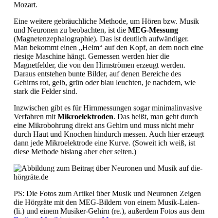
Mozart.
Eine weitere gebräuchliche Methode, um Hören bzw. Musik
und Neuronen zu beobachten, ist die
MEG-Messung
(Magnetenzephalographie). Das ist deutlich aufwändiger.
Man bekommt einen „Helm“ auf den Kopf, an dem noch eine
riesige Maschine hängt. Gemessen werden hier die
Magnetfelder, die von den Hirnströmen erzeugt werden.
Daraus entstehen bunte Bilder, auf denen Bereiche des
Gehirns rot, gelb, grün oder blau leuchten, je nachdem, wie
stark die Felder sind.
Inzwischen gibt es für Hirnmessungen sogar minimalinvasive
Verfahren mit
Mikroelektroden
. Das heißt, man geht durch
eine Mikrobohrung direkt ans Gehirn und muss nicht mehr
durch Haut und Knochen hindurch messen. Auch hier erzeugt
dann jede Mikroelektrode eine Kurve. (Soweit ich weiß, ist
diese Methode bislang aber eher selten.)
PS: Die Fotos zum Artikel über Musik und Neuronen Zeigen
die Hörgräte mit den MEG-Bildern von einem Musik-Laien-
(li.) und einem Musiker-Gehirn (re.), außerdem Fotos aus dem