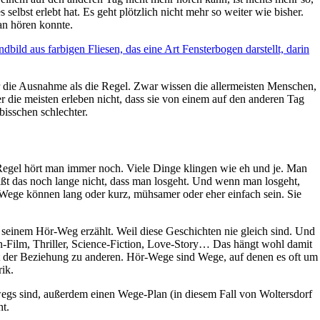
 selbst erlebt hat. Es geht plötzlich nicht mehr so weiter wie bisher.
an hören konnte.
r die Ausnahme als die Regel. Zwar wissen die allermeisten Menschen,
r die meisten erleben nicht, dass sie von einem auf den anderen Tag
bisschen schlechter.
er Regel hört man immer noch. Viele Dinge klingen wie eh und je. Man
ißt das noch lange nicht, dass man losgeht. Und wenn man losgeht,
-Wege können lang oder kurz, mühsamer oder eher einfach sein. Sie
seinem Hör-Weg erzählt. Weil diese Geschichten nie gleich sind. Und
n-Film, Thriller, Science-Fiction, Love-Story… Das hängt wohl damit
it der Beziehung zu anderen. Hör-Wege sind Wege, auf denen es oft um
ik.
wegs sind, außerdem einen Wege-Plan (in diesem Fall von Woltersdorf
t.