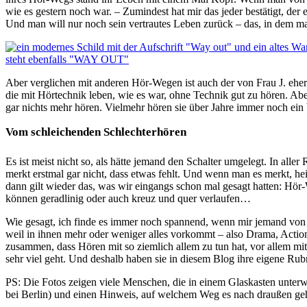
wie es gestern noch war. – Zumindest hat mir das jeder bestätigt, der es
Und man will nur noch sein vertrautes Leben zurück – das, in dem m
Aber verglichen mit anderen Hör-Wegen ist auch der von Frau J. ehe
die mit Hörtechnik leben, wie es war, ohne Technik gut zu hören. Abe
gar nichts mehr hören. Vielmehr hören sie über Jahre immer noch ein 
Vom schleichenden Schlechterhören
Es ist meist nicht so, als hätte jemand den Schalter umgelegt. In all
merkt erstmal gar nicht, dass etwas fehlt. Und wenn man es merkt, he
dann gilt wieder das, was wir eingangs schon mal gesagt hatten: Hör
können geradlinig oder auch kreuz und quer verlaufen…
Wie gesagt, ich finde es immer noch spannend, wenn mir jemand von 
weil in ihnen mehr oder weniger alles vorkommt – also Drama, Actio
zusammen, dass Hören mit so ziemlich allem zu tun hat, vor allem m
sehr viel geht. Und deshalb haben sie in diesem Blog ihre eigene Rubr
PS: Die Fotos zeigen viele Menschen, die in einem Glaskasten unter
bei Berlin) und einen Hinweis, auf welchem Weg es nach draußen geh