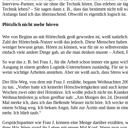
Interview-Partner, wie sie ohne die Technik hören. Das erleben sie tä
Technik leben? – Sie sagen dann z. B., dass das bestimmt nicht toll wä
Anfangs fand ich das überraschend. Obwohl es eigentlich logisch ist.
Plötzlich nicht mehr hören
Wer von Beginn an mit Hörtechnik groß geworden ist, weiß natürlich a
Zahl der Hörtechnik-Nutzer weiß das jedoch. Diese Menschen haben o
weniger bewusst getan. Hören zu können, war für sie so selbstverstän
einfach viele andere Dinge gab, an die man denken musste – Arbeit, Fa
So war das z. B. bei Frau J., für die Arbeit schon immer ein ganz wich
Ausgang in einem großen Logistik-Unternehmen zuständig. Für sie ist es
wenn wichtige Arbeiten anstehen. Aber sie weiß auch, dass Stress wah
Der Hör-Weg, von dem mir Frau J. erzählte, begann Weihnachten 200
zu tun. „Vorher hatte ich keinerlei Hörschwierigkeiten und auch kein
Wochen zwei oder drei Hörstürze. Ich wollte jedoch nicht ins Kranke
Weihnachtsferien ja schon greifbar nah: „Am Morgen des 24. Dezemb
Mal merke ich, dass ich das fließende Wasser nicht höre. Ich wecke 
einem Schlag weg. Ich bekam Angst, fuhr zur Ärztin und dann in ein
mehr. Ich blieb taub.“
Gesprächspartner wie Frau J. können eine Menge darüber erzählen, 
ihres Hör-Wegs stand ihr Leben mit einem Mal Kopf. Wenn man von ei