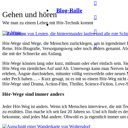
Blog-Rolle
Gehen und hören
Wie man zu einem Leben mit Hör-Technik kommt
Hör-Wege
vor 8 Jahren
Hör-Wege sind Wege, die Menschen zurücklegen, um in irgendeiner
Reise, Hör-Biografie, Versorgungsweg oder noch anders genannt. Abe
die mit der Schnecke am Anfang.
Hör-Wege können lang oder kurz, mühsam oder eher einfach sein. Sie 
Hör-Weg ein ziemliches Auf und Ab. Unterwegs kann man Nerven lass
erleben, Ängste durchstehen, mitunter völlig verzweifeln oder neuen M
oder Pech haben… – Kurz gesagt, ist es mit so einem Hör-Weg nicht 
Hör-Wege sind Drama, Action-Film, Thriller, Science-Fiction, Love-
Hör-Wege sind immer anders
Jeder Hör-Weg ist anders. Wenn ich Menschen interviewe, die mit Tec
zu erzählen. Das mache ich seit fast 20 Jahren so. Und ich finde es d
bekomme, sind jedes Mal andere. Obwohl es ja eigentlich immer um d