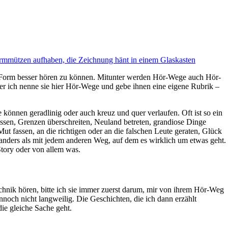
 Form besser hören zu können. Mitunter werden Hör-Wege auch Hör-
r ich nenne sie hier Hör-Wege und gebe ihnen eine eigene Rubrik –
können geradlinig oder auch kreuz und quer verlaufen. Oft ist so ein
en, Grenzen überschreiten, Neuland betreten, grandiose Dinge
ut fassen, an die richtigen oder an die falschen Leute geraten, Glück
anders als mit jedem anderen Weg, auf dem es wirklich um etwas geht.
Story oder von allem was.
hnik hören, bitte ich sie immer zuerst darum, mir von ihrem Hör-Weg
ennoch nicht langweilig. Die Geschichten, die ich dann erzählt
ie gleiche Sache geht.