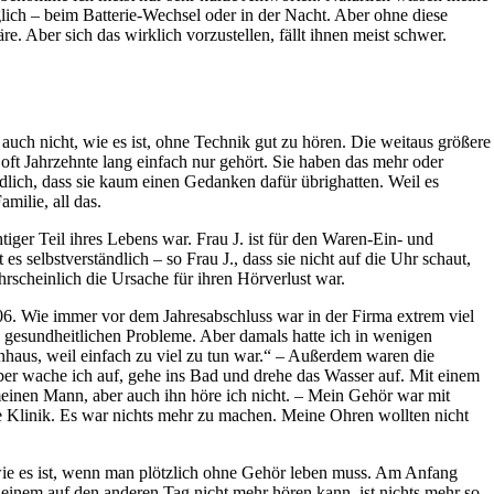
glich – beim Batterie-Wechsel oder in der Nacht. Aber ohne diese
re. Aber sich das wirklich vorzustellen, fällt ihnen meist schwer.
uch nicht, wie es ist, ohne Technik gut zu hören. Die weitaus größere
ft Jahrzehnte lang einfach nur gehört. Sie haben das mehr oder
dlich, dass sie kaum einen Gedanken dafür übrighatten. Weil es
milie, all das.
tiger Teil ihres Lebens war. Frau J. ist für den Waren-Ein- und
 selbstverständlich – so Frau J., dass sie nicht auf die Uhr schaut,
rscheinlich die Ursache für ihren Hörverlust war.
6. Wie immer vor dem Jahresabschluss war in der Firma extrem viel
e gesundheitlichen Probleme. Aber damals hatte ich in wenigen
nhaus, weil einfach zu viel zu tun war.“ – Außerdem waren die
er wache ich auf, gehe ins Bad und drehe das Wasser auf. Mit einem
meinen Mann, aber auch ihn höre ich nicht. – Mein Gehör war mit
e Klinik. Es war nichts mehr zu machen. Meine Ohren wollten nicht
wie es ist, wenn man plötzlich ohne Gehör leben muss. Am Anfang
nem auf den anderen Tag nicht mehr hören kann, ist nichts mehr so,