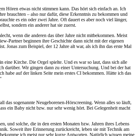
em Hören etwas nicht stimmen kann. Das hört sich einfach an. Ich
ahre brauchten – also nur dafür, diese Erkenntnis zu bekommen und
chte es ein oder zwei Jahre. Oft dauert es aber noch viel länger,
bst, sondern ein anderer hat sie zuerst.
lecht, wenn die anderen das über Jahre nicht mitbekommen. Meist
rview-Partner beginnen ihre Geschichte dann nicht mit der eigenen
. Jonas zum Beispiel, der 12 Jahre alt war, als ich ihn das erste Mal
 eine Kirche. Die Orgel spielte. Und es war so laut, dass sich alle
ich darüber. Wir gingen dann zu einer Untersuchung. Und bei der hat
 ich habe auf der linken Seite mein erstes CI bekommen. Hätte ich das
“
rall das sogenannte Neugeborenen-Hörscreening. Wenn alles so läuft,
, dass ein Baby nicht bzw. nur sehr wenig hört. Bei Gelegenheit macht
en, und solche, die in den ersten Monaten bzw. Jahren ihres Lebens
nik. Soweit ihre Erinnerung zurückreicht, leben sie mit Technik am
 bekomme ich meist nur sehr kurze Antworten. Natürlich wissen meine