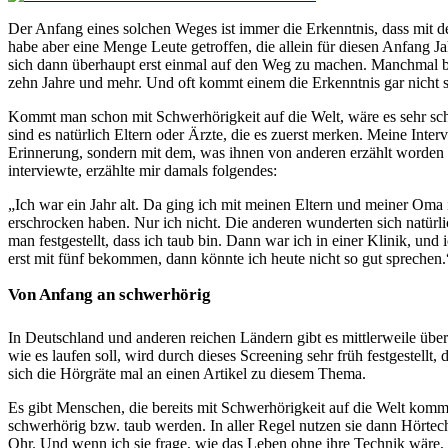
Der Anfang eines solchen Weges ist immer die Erkenntnis, dass mit d
habe aber eine Menge Leute getroffen, die allein für diesen Anfang J
sich dann überhaupt erst einmal auf den Weg zu machen. Manchmal brau
zehn Jahre und mehr. Und oft kommt einem die Erkenntnis gar nicht sel
Kommt man schon mit Schwerhörigkeit auf die Welt, wäre es sehr sch
sind es natürlich Eltern oder Ärzte, die es zuerst merken. Meine Inte
Erinnerung, sondern mit dem, was ihnen von anderen erzählt worden ist
interviewte, erzählte mir damals folgendes:
„Ich war ein Jahr alt. Da ging ich mit meinen Eltern und meiner Oma in
erschrocken haben. Nur ich nicht. Die anderen wunderten sich natürl
man festgestellt, dass ich taub bin. Dann war ich in einer Klinik, und
erst mit fünf bekommen, dann könnte ich heute nicht so gut sprechen.
Von Anfang an schwerhörig
In Deutschland und anderen reichen Ländern gibt es mittlerweile übe
wie es laufen soll, wird durch dieses Screening sehr früh festgestellt
sich die Hörgräte mal an einen Artikel zu diesem Thema.
Es gibt Menschen, die bereits mit Schwerhörigkeit auf die Welt komm
schwerhörig bzw. taub werden. In aller Regel nutzen sie dann Hörtech
Ohr. Und wenn ich sie frage, wie das Leben ohne ihre Technik wäre,